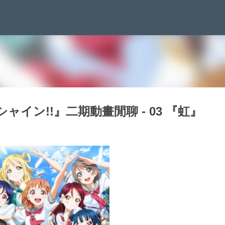
跳到主要內容
イン!!』二期動畫閒聊 - 03 『虹』