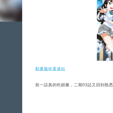
動畫瘋收看連結
前一話真的吃錯藥，二期03話又回到熟