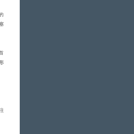
的
塞
首
形
注