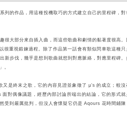
系列的作品，用這種投機取巧的方式建立自己的里程碑，對
趣很大部分來自插入曲，而這些歌曲和劇情的黏著度很高。
可以很重視鍛鍊過程。除了作品第一話會有類似閃車歌這種只
出新步伐，幾乎是想到歌曲就想到對應脈絡，對應里程碑。
」。
之歌又是終末之歌，它的內容見證並象徵了 μ's 的成立；較沒
μ's 面對偶像議題，經歷內部討論所端出的結論，它的形式就
情雖然受到嚴厲批判，但沒人會懷疑它仍是 Aqours 花時間鋪陳