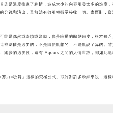
首先是過度推進了劇情，造成太少的內容引發太多的進度，
的分鏡和演出，又無法有效引領觀眾接收一切。畫面亂，資
可能是偶然或奇蹟或幫助，像是臨搭的醜陋鐵皮，根本缺乏
這些劇情是必要的，不是隨便亂想的，不是亂說了算的。譬
跑步的必要性，還有 Aqours 之間的人情世故，都如此脆
+努力=歌舞」這樣的究極公式。或許對許多粉絲來說，這樣