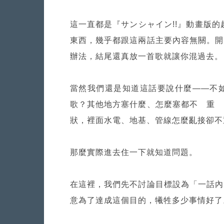
這一直都是『サンシャイン!!』動畫版的
東西，幾乎都跟這兩話主要內容無關。開
辦法，結尾還真放一首歌就讓你混過去。
當然我們還是知道這話要說什麼——不
歌？其他地方塞什麼、怎麼塞都不 重 
狀，裡面水電、地基、管線怎麼亂接卻不
那麼實際進去住一下就知道問題。
在這裡，我們先不討論目標設為「一話內
意為了達成這個目的，犧牲多少事情好了