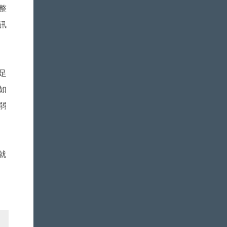
整
訊
足
如
弱
就