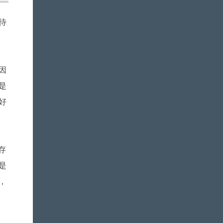
待
因
是
好
存
是
，