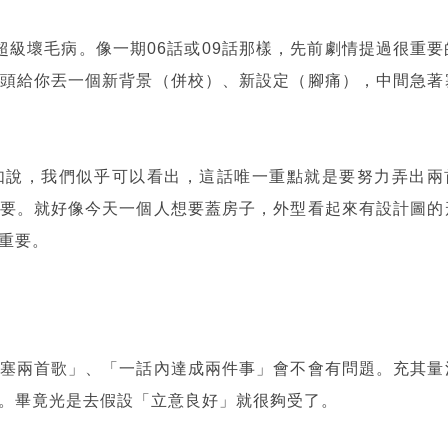
超級壞毛病。像一期06話或09話那樣，先前劇情提過很重要
頭給你丟一個新背景（併校）、新設定（腳痛），中間急著
如說，我們似乎可以看出，這話唯一重點就是要努力弄出兩
要。就好像今天一個人想要蓋房子，外型看起來有設計圖的
重要。
塞兩首歌」、「一話內達成兩件事」會不會有問題。充其量
。畢竟光是去假設「立意良好」就很夠受了。