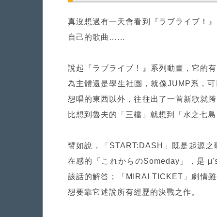
真沒想過有一天會看到『ラブライブ！』
自己的歌曲……
說起『ラブライブ！』系列動畫，它的有
為主體還是學生社團，就像JUMP系，
想唱的東西以外，往往出了一首新歌就跨
比想到魯夫的「三檔」就想到「水之七島
譬如說，「START:DASH」既是起源
在感的「これからのSomeday」，是 
該話的解答；「MIRAI TICKET」劇
想要靠它述說所有經歷的決戰之作。