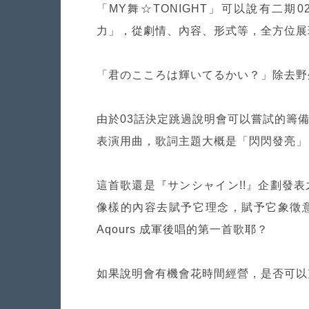
「MY舞☆TONIGHT」可以說有二
力」，從劇情、內容、形式等，全方位展現了
「君のこころは輝いてるかい？」除去野
由於03話決定跳過說明會可以嘗試的籌
表演用曲，歌詞主題大概是「閃閃發亮」
這首歌還是『サンシャイン!!』企劃發
像樣的內容去賦予它理念，賦予它象徵意義
Aqours 成軍後唱的第一首歌耶？
如果說明會有機會花時間經營，是否可以