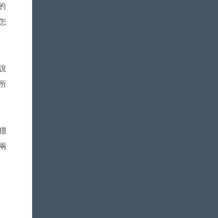
的
怎
說
所
穩
兩