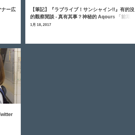
マナー広
【筆記】『ラブライブ！サンシャイン!!』有的沒
的觀察閒談 - 真有其事？神秘的 Aqours 「前期
氣投票」
1月 18, 2017
tter