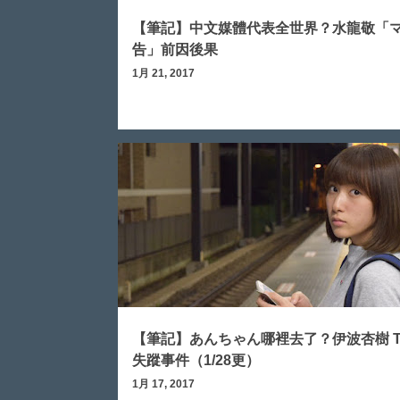
【筆記】中文媒體代表全世界？水龍敬「
告」前因後果
1月 21, 2017
日本聲優
ラ！サンシャイン!!
【筆記】あんちゃん哪裡去了？伊波杏樹 Twi
失蹤事件（1/28更）
1月 17, 2017