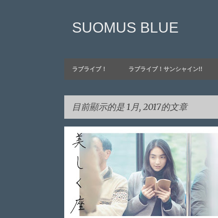
SUOMUS BLUE
ラブライブ！
ラブライブ！サンシャイン!!
目前顯示的是 1月, 2017的文章
發
時事社會
表
文
章