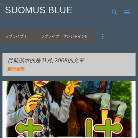
SUOMUS BLUE
跳到主要內容
ラブライブ！
ラブライブ！サンシャイン!!
目前顯示的是 11月, 2008的文章
顯示全部
發
表
文
章