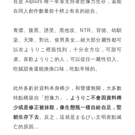
在是 Aqours 唯一單靠支持者想像力生存，還能
在同人創作數量前十榜上有名的組合。
青澀、腹黑、誘受、黑他攻、NTR、背德、幼馴
染、天降、對比、俊男美女…絕大部分屬性都可
以在ようりこ裡面找到，十分全方位，可甜可
虐。喜歡ようりこ的人，可以從任一屬性切入。
吃膩甜食還能換換口味，吃點辛辣的。
此外多虧於資料本身稀少，和聲優無關，大多數
特點構築自「想像力」，
ようりこ不會因資料稀
少或是修正被抹殺，像生態瓶一樣自給自足，堅
韌生存下去
。反之，這就是まるびぃ文明差點滅
亡的原因…