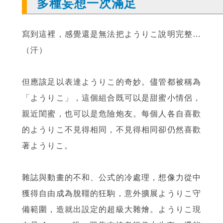
多種妄想一次滿足
寫到這裡，感覺還是無法把ようりこ說明完整…
（汗）
但應該足以表達ようりこ的奇妙。儘管都被稱為
「ようりこ」，這個組合既可以是甜蜜小情侶，
親近閨蜜，也可以是危險炮友。每個人各自喜歡
的ようりこ不見得相同，不見得相同卻仍然喜歡
著ようりこ。
雜誌與動畫的不和、公式的冷處理，想像力從中
獲得自由成為脫韁的狂駒，意外擴展ようりこ守
備範圍，造就出設定的超級大雜燴。ようりこ現