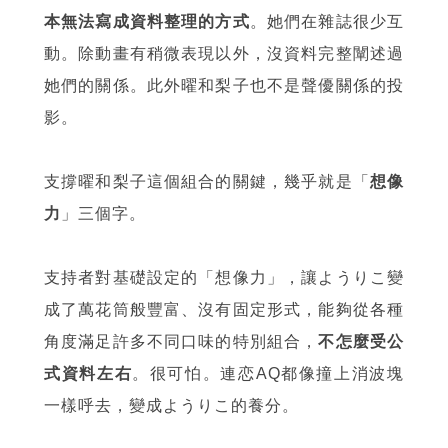
本無法寫成資料整理的方式
。她們在雜誌很少互
動。除動畫有稍微表現以外，沒資料完整闡述過
她們的關係。此外曜和梨子也不是聲優關係的投
影。
支撐曜和梨子這個組合的關鍵，幾乎就是「
想像
力
」三個字。
支持者對基礎設定的「想像力」，讓ようりこ變
成了萬花筒般豐富、沒有固定形式，能夠從各種
角度滿足許多不同口味的特別組合，
不怎麼受公
式資料左右
。很可怕。連恋AQ都像撞上消波塊
一樣呼去，變成ようりこ的養分。