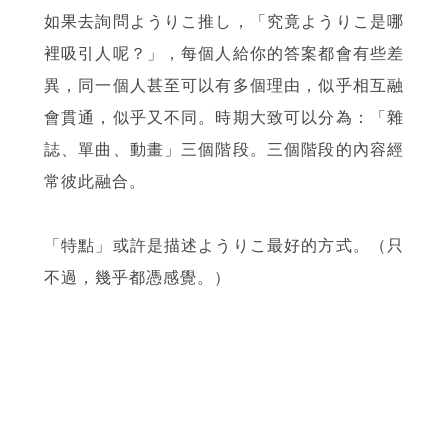
如果去詢問ようりこ推し，「究竟ようりこ是哪
裡吸引人呢？」，每個人給你的答案都會有些差
異，同一個人甚至可以有多個理由，似乎相互融
會貫通，似乎又不同。時期大致可以分為：「雜
誌、單曲、動畫」三個階段。三個階段的內容經
常彼此融合。
「特點」或許是描述ようりこ最好的方式。（只
不過，幾乎都憑感覺。）