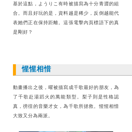
基於這點，ようりこ有時被描寫為十分青澀的組
合。而且好玩的是，資料越是稀少，反倒越能代
表她們正在保持距離。這張電擊內頁標語下的真
是剛好？
惺惺相惜
動畫播出之後，曜被描寫成千歌最好的朋友，為
了千歌赴湯蹈火的萬能類型。梨子則是性格認
真，徬徨的音樂才女，為千歌所拯救。惺惺相惜
大致又分為兩派。