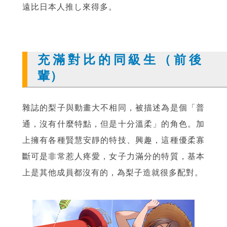
遠比日本人推し來得多。
充滿對比的同級生（前後
輩）
雜誌的梨子與動畫大不相同，被描述為是個「普
通，沒有什麼特點，但是十分溫柔」的角色。加
上擁有各種賢慧安靜的特技、興趣，這種優柔寡
斷可是非常惹人疼愛，女子力滿分的特質，基本
上是其他成員都沒有的，為梨子造就很多配對。