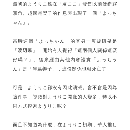
最初的ようりこ遠在「君ここ」發售以前便嶄露
頭角。起因是梨子的作息表出現了一個「よっち
ゃん」。
當時這個「よっちゃん」的真身一度被懷疑是
「渡辺曜」，開始有人覺得「這兩個人關係這麼
好嗎？」。後來經由其他內容證實「よっちゃ
ん」是「津島善子」，這份關係也就死亡了。
可是，ようりこ卻沒有因此消滅。會不會是因為
這件事，導致對ようりこ開竅的人變多，轉以不
同方式摸索ようりこ呢？
而且不知道為什麼，在ようりこ初期，華人推し