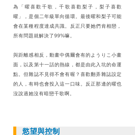
為「曜喜歡千歌，千歌喜歡梨子，梨子喜歡
曜」，是個二年級單向循環。最後曜和梨子可能
會在某種程度達成共識。反正只要她們肯相戀，
所有問題就解決了99%嘛。
與距離感相反，動畫中偶爾會有的ようりこ小畫
面，以及第十一話的熱線，都是由此入坑的命運
點。但雜誌不見得不會有喔？喜歡翻弄雜誌設定
的人，有時也會投入這一口味。反正那邊的曜也
沒說過她沒有暗戀千歌啊。
慾望與控制