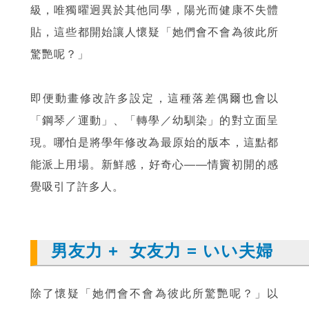
級，唯獨曜迥異於其他同學，陽光而健康不失體
貼，這些都開始讓人懷疑「她們會不會為彼此所
驚艷呢？」
即便動畫修改許多設定，這種落差偶爾也會以
「鋼琴／運動」、「轉學／幼馴染」的對立面呈
現。哪怕是將學年修改為最原始的版本，這點都
能派上用場。新鮮感，好奇心——情竇初開的感
覺吸引了許多人。
男友力 + 女友力 = いい夫婦
除了懷疑「她們會不會為彼此所驚艷呢？」以