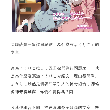
這應該是一篇試圖總結「為什麼有ようりこ」的
文章。
身為ようりこ推し，經常被問到的問題之一，就
是為什麼沒寫過ようりこ介紹文。理由很簡單。
ようりこ雖然是個容易吸引人的神奇組合，卻偏
偏
神奇得難寫
，你們不覺得嗎？囧
和其他組合不同。描述曜和梨子關係的文章，
根