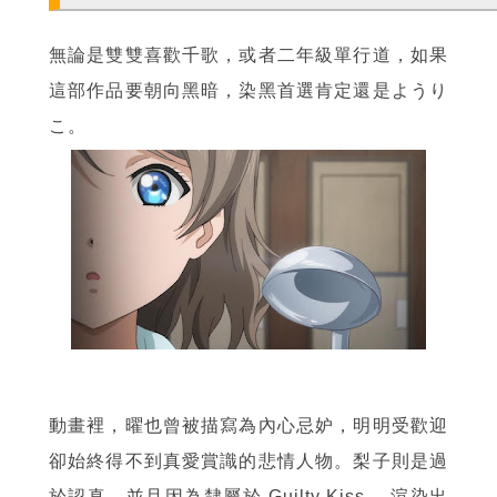
無論是雙雙喜歡千歌，或者二年級單行道，如果
這部作品要朝向黑暗，染黑首選肯定還是ようり
こ。
動畫裡，曜也曾被描寫為內心忌妒，明明受歡迎
卻始終得不到真愛賞識的悲情人物。梨子則是過
於認真，並且因為隸屬於 Guilty Kiss ，渲染出