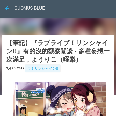
跳到主要內容
SUOMUS BLUE
【筆記】『ラブライブ！サンシャイ
ン!!』有的沒的觀察閒談 - 多種妄想一
次滿足，ようりこ（曜梨）
ラ！サンシャイン!!
3月 20, 2017