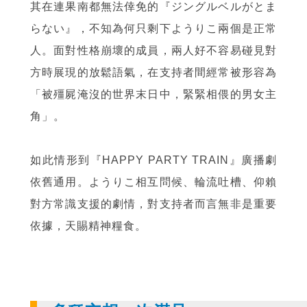
其在連果南都無法倖免的『ジングルベルがとま
らない』，不知為何只剩下ようりこ兩個是正常
人。面對性格崩壞的成員，兩人好不容易碰見對
方時展現的放鬆語氣，在支持者間經常被形容為
「被殭屍淹沒的世界末日中，緊緊相偎的男女主
角」。
如此情形到『HAPPY PARTY TRAIN』廣播劇
依舊通用。ようりこ相互問候、輪流吐槽、仰賴
對方常識支援的劇情，對支持者而言無非是重要
依據，天賜精神糧食。