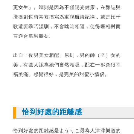
更女生」。曜則是因為不僅陽光健康，在雜誌與
廣播劇也時常被描寫為重視航海紀律，或是比千
歌還要乖巧溫馴，不會咄咄相逼，使得曜相對而
言適合當男朋友。
出自「俊男美女相配」原則，男的帥（？）女的
美，有些人認為她們自然相吸，配在一起會很幸
福美滿、感覺很好，是完美的甜蜜小情侶。
恰到好處的距離感
恰到好處的距離感是ようりこ最為人津津樂道的