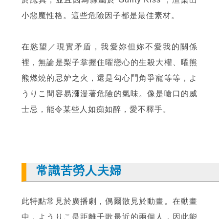
小惡魔性格。這些危險因子都是最佳素材。
在慾望／現實矛盾，我愛妳但妳不愛我的關係
裡，無論是梨子掌握住曜戀心的生殺大權、曜熊
熊燃燒的忌妒之火，還是勾心鬥角爭寵等等，よ
うりこ間容易瀰漫著危險的氣味。像是嗆口的威
士忌，能令某些人如痴如醉，愛不釋手。
常識苦勞人夫婦
此特點常見於廣播劇，偶爾散見於動畫。在動畫
中，ようりこ是距離千歌最近的兩個人，因此能