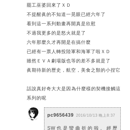
罷工巫婆回來了ＸＤ
不提醒眞的不知道一晃眼已經六年了
看到這一系列動畫再開真是欣慰
不過我更多的是怒火就是了
六年那麼久才再開是在搞什麼
已經有一票人轉投陸軍和海軍了啦ＸＤ
雖然ＥＶＡ劇場版也等的差不多就是了
眞期待新的歷史，航空，美食之類的小捏它
話說真好奇大大是因為什麼樣的契機接觸這
系列的呢
pc9656439
2016/10/13 晚上8:37
SW也是蠻曲折的啦。經歷