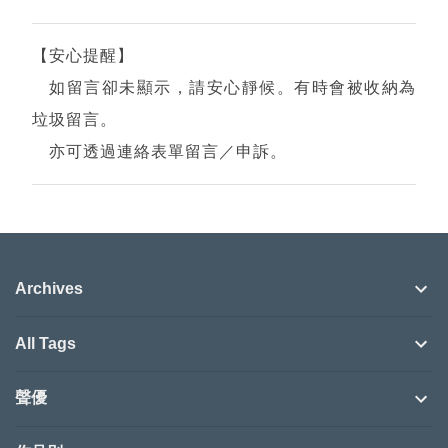
【安心提醒】
張
如留言卻未顯示，請安心靜候。有時會被收納為
貼
垃圾留言。
留
亦可透過連絡表單留言／申訴。
言
Archives
All Tags
聲優