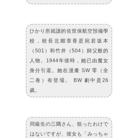
ひかり所就讀的佐世保航空預備學
校，校長北鄉章香是宛若坂本
（501）和竹井（504）師父般的
人物。1944年彼時，她已由魔女
身分引退。她在漫畫 SW 零（全
二卷）有登場。 BW 劇中是26
歲。
同級生の三隅さん、狙ったわけで
はないですが、彼女も「みっちゃ