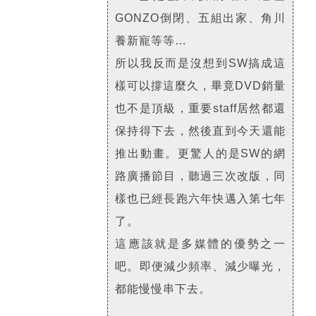
GONZO倒閉、五組出家、角川
養新寵等等…
所以我反而是沒想到SW搞成這
樣可以撐這麼久，畢竟DVD銷量
也不是頂級，重要staff居然都還
保持得下去，然後直到今天還能
推出動畫。更驚人的是SW的網
路廣播節目，聽過三次改版，同
樣也已經長跑六年快邁入第七年
了。
這應該就是多媒體的優勢之一
吧。即便減少頻率、減少曝光，
都能慢慢串下去。