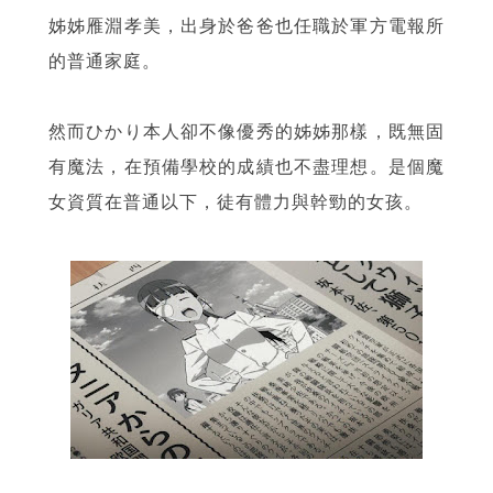
姊姊雁淵孝美，出身於爸爸也任職於軍方電報所
的普通家庭。
然而ひかり本人卻不像優秀的姊姊那樣，既無固
有魔法，在預備學校的成績也不盡理想。是個魔
女資質在普通以下，徒有體力與幹勁的女孩。