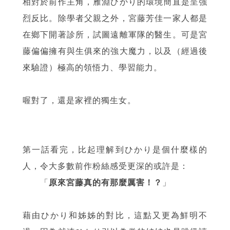
相對於前作主角，雁淵ひかり的環境簡直是呈強
烈反比。除學者父親之外，宮藤芳佳一家人都是
在鄉下開著診所，試圖遠離軍隊的醫生。可是宮
藤偏偏擁有與生俱來的強大魔力，以及（經過後
來驗證）極高的領悟力、學習能力。
喔對了，還是家裡的獨生女。
第一話看完，比起理解到ひかり是個什麼樣的
人，令大多數前作粉絲感受更深的或許是：
「
原來宮藤真的有那麼厲害！？
」
藉由ひかり和姊姊的對比，這點又更為鮮明不