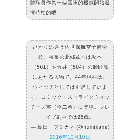
體隊員作為一個團隊的機能開始發
揮時拍的吧。
ひかりの通う佐世保航空予備学
校、校長の北郷章香は坂本
（501）や竹井（504）の師匠筋
にあたる人物で、44年現在は、
ウィッチとしては引退していま
す。コミック・ストライクウィッ
チーズ零（全二巻）に登場。ブレ
イブ劇中では26歳。
— 島田 フミカネ (@humikane)
2016年10月10日