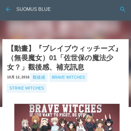
跳到主要內容
SUOMUS BLUE
【動畫】『ブレイブウィッチーズ』
（無畏魔女）01「佐世保の魔法少
女？」觀後感、補充訊息
觀後感
BRAVE WITCHES
10月 12, 2016
STRIKE WITCHES