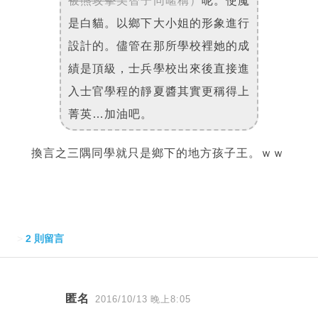
被熊攻擊
美智子同暱稱）
呢。使魔
是白貓。以鄉下大小姐的形象進行
設計的。儘管在那所學校裡她的成
績是頂級，士兵學校出來後直接進
入士官學程的靜夏醬其實更稱得上
菁英…加油吧。
換言之三隅同學就只是鄉下的地方孩子王。ｗｗ
>
2 則留言
匿名
留
2016/10/13 晚上8:05
言