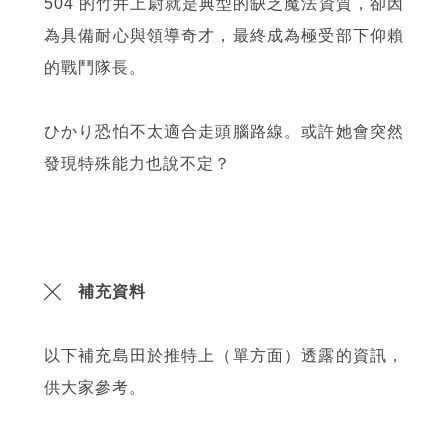
504 的竹井上尉就是典型的缺乏魔法資質，卻因
為具備耐心與領導奇才，最終成為極受部下仰賴
的戰鬥隊長。
ひかり恐怕不太適合走頭腦路線。或許她會突然
發現特殊能力也說不定？
╳ 補充資料
以下補充島田於推特上（單方面）透露的資訊，
供大家參考。