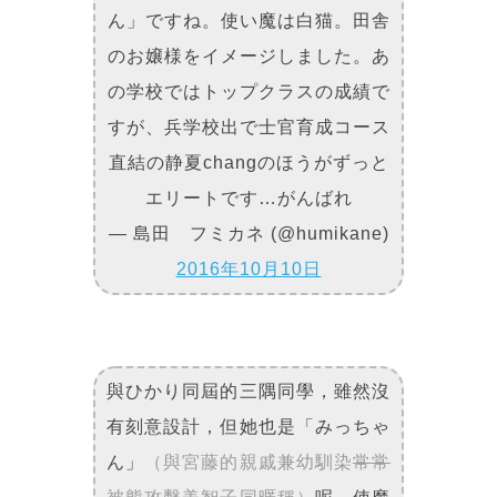
ん」ですね。使い魔は白猫。田舎
のお嬢様をイメージしました。あ
の学校ではトップクラスの成績で
すが、兵学校出で士官育成コース
直結の静夏changのほうがずっと
エリートです…がんばれ
— 島田 フミカネ (@humikane)
2016年10月10日
與ひかり同屆的三隅同學，雖然沒
有刻意設計，但她也是「みっちゃ
ん」
（與宮藤的親戚兼幼馴染
常常