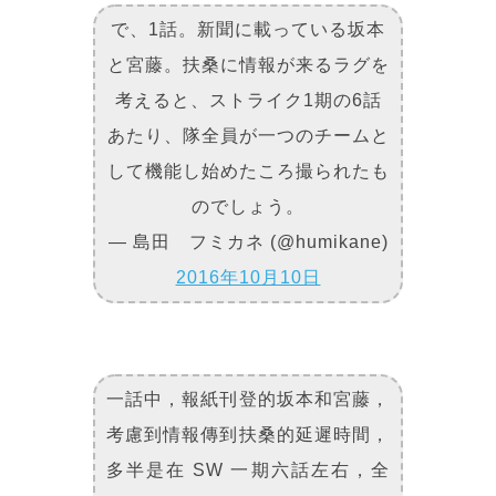
で、1話。新聞に載っている坂本
と宮藤。扶桑に情報が来るラグを
考えると、ストライク1期の6話
あたり、隊全員が一つのチームと
して機能し始めたころ撮られたも
のでしょう。
— 島田 フミカネ (@humikane)
2016年10月10日
一話中，報紙刊登的坂本和宮藤，
考慮到情報傳到扶桑的延遲時間，
多半是在 SW 一期六話左右，全