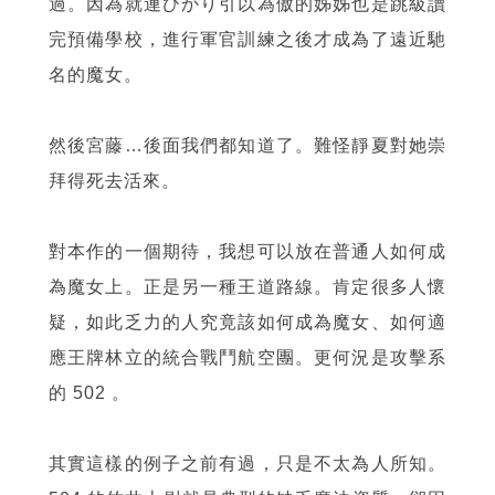
過。因為就連ひかり引以為傲的姊姊也是跳級讀
完預備學校，進行軍官訓練之後才成為了遠近馳
名的魔女。
然後宮藤…後面我們都知道了。難怪靜夏對她崇
拜得死去活來。
對本作的一個期待，我想可以放在普通人如何成
為魔女上。正是另一種王道路線。肯定很多人懷
疑，如此乏力的人究竟該如何成為魔女、如何適
應王牌林立的統合戰鬥航空團。更何況是攻擊系
的 502 。
其實這樣的例子之前有過，只是不太為人所知。