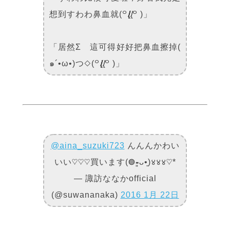
想到すわわ鼻血就(꒪.̸̸̸̸̸̸̸̸̸̸̸̸̸̸̸̸̸̸̸̸̸̸̸̸̨̨̨̨̨̨̨̨̨̨̨̨.̸̸̨̨꒪ )」
「居然Σ 這可得好好把鼻血擦掉(
๑´•ω•)つ◇(꒪.̸̸̸̸̸̸̸̸̸̸̸̸̸̸̸̸̸̸̸̸̸̸̸̸̨̨̨̨̨̨̨̨̨̨̨̨.̸̸̨̨꒪ )」
@aina_suzuki723
んんんかわい
いい♡♡♡買います(◍⁃͈ᴗ•͈)४४४♡*
— 諏訪ななかofficial
(@suwananaka)
2016 1月 22日