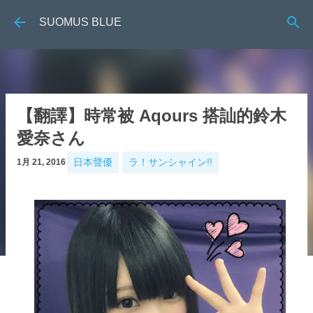
跳到主要內容
SUOMUS BLUE
【翻譯】時常被 Aqours 搭訕的鈴木
愛奈さん
日本聲優
ラ！サンシャイン!!
1月 21, 2016