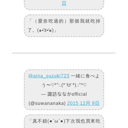
日
「（愛奈吃過的）那個我就吃掉
了。(๑•̆౩•̆๑)」
@aina_suzuki723
一緒に食べよ
う〜♡*°:.(*ˊᗨˋ*).:°*♡
— 諏訪ななかofficial
(@suwananaka)
2015 12月 9日
「真不錯(●´ω`●)下次我也買來吃