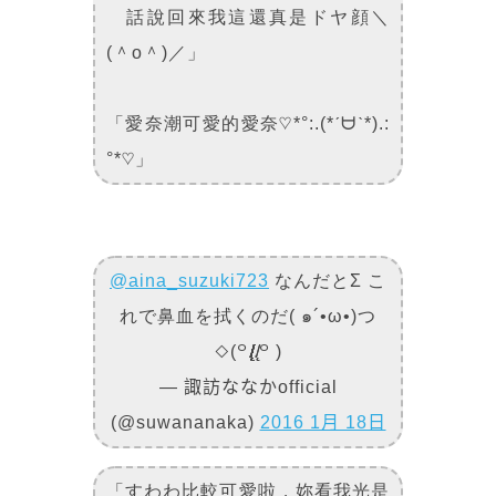
話說回來我這還真是ドヤ顔＼
(＾o＾)／」
「愛奈潮可愛的愛奈♡*°:.(*ˊᗨˋ*).:
°*♡」
@aina_suzuki723
なんだとΣ こ
れで鼻血を拭くのだ( ๑´•ω•)つ
◇(꒪.̸̸̸̸̸̸̸̸̸̸̸̸̸̸̸̸̸̸̸̸̸̸̸̸̨̨̨̨̨̨̨̨̨̨̨̨.̸̸̨̨꒪ )
— 諏訪ななかofficial
(@suwananaka)
2016 1月 18日
「すわわ比較可愛啦，妳看我光是