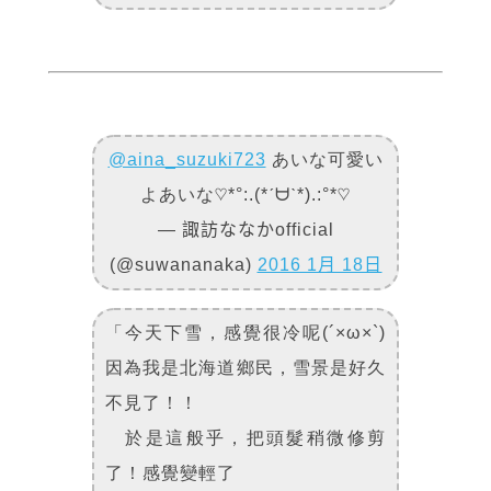
@aina_suzuki723
あいな可愛い
よあいな♡*°:.(*ˊᗨˋ*).:°*♡
— 諏訪ななかofficial
(@suwananaka)
2016 1月 18日
「今天下雪，感覺很冷呢(´×ω×`)
因為我是北海道鄉民，雪景是好久
不見了！！
於是這般乎，把頭髮稍微修剪
了！感覺變輕了