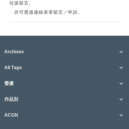
垃圾留言。
留
亦可透過連絡表單留言／申訴。
言
Archives
All Tags
聲優
作品別
ACGN