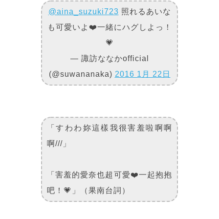
@aina_suzuki723
照れるあいな
も可愛いよ❤️一緒にハグしよっ！
💗
— 諏訪ななかofficial
(@suwananaka)
2016 1月 22日
「すわわ妳這樣我很害羞啦啊啊
啊///」
「害羞的愛奈也超可愛❤️一起抱抱
吧！💗」（果南台詞）