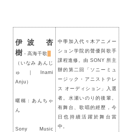
伊波 杏
中學加入代々木アニメー
ション学院的聲優與歌手
樹
- 高海千歌
█
課程進修。由 SONY 所主
（いなみ あんじ
辦的第二回「ソニーミュ
ゅ｜Inami
ージック・アニストテレ
Anju）
ス オーディション」入選
者。水瀬いのり的後輩。
暱稱：あんちゃ
有舞台、歌唱的經歷，今
ん
日也持續活躍於舞台當
中。
Sony Music