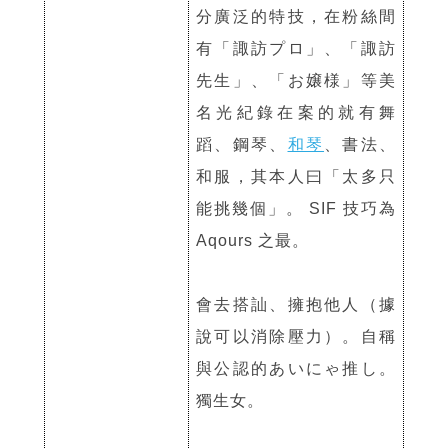
分廣泛的特技，在粉絲間
有「諏訪プロ」、「諏訪
先生」、「お嬢様」等美
名光紀錄在案的就有舞
蹈、鋼琴、
和琴
、書法、
和服，其本人曰「太多只
能挑幾個」。 SIF 技巧為
Aqours 之最。
會去搭訕、擁抱他人（據
說可以消除壓力）。自稱
與公認的あいにゃ推し。
獨生女。