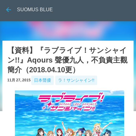
跳到主要內容
SUOMUS BLUE
【資料】『ラブライブ！サンシャイ
ン!!』Aqours 聲優九人，不負責主觀
簡介（2018.04.10更）
日本聲優
ラ！サンシャイン!!
11月 27, 2015