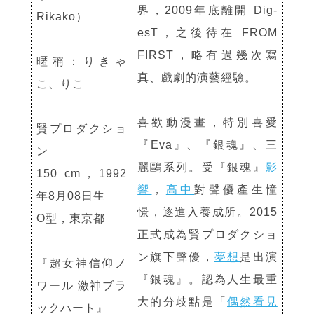
界，2009年底離開 Dig-
Rikako）
esT，之後待在 FROM
FIRST，略有過幾次寫
暱稱：りきゃ
真、戲劇的演藝經驗。
こ、りこ
喜歡動漫畫，特別喜愛
賢プロダクショ
『Eva』、『銀魂』、三
ン
麗鷗系列。受『銀魂』
影
150 cm，1992
響
，
高中
對聲優產生憧
年8月08日生
憬，逐進入養成所。2015
O型，東京都
正式成為賢プロダクショ
ン旗下聲優，
夢想
是出演
『超女神信仰ノ
『銀魂』。認為人生最重
ワール 激神ブラ
大的分歧點是「
偶然看見
ックハート』