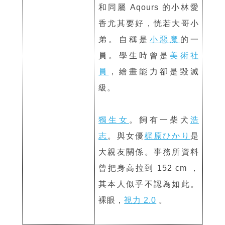
和同屬 Aqours 的小林愛
香尤其要好，恍若大哥小
弟。自稱是
小惡魔
的一
員。學生時曾是
美術社
員
，繪畫能力卻是毀滅
級。
獨生女
。飼有一柴犬
浩
志
。與女優
梶原ひかり
是
大親友關係。事務所資料
曾把身高拉到 152 cm ，
其本人似乎不認為如此。
裸眼，
視力 2.0
。