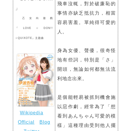
飛車沒輒，對於破廉恥的
」
事情亦缺乏抵抗力，相當
乙女向遊戲
容易害羞。單純得可愛的
『LOVE☆DON!!
人。
☆QUIXOTE』主題曲
身為女優、聲優，很奇怪
地有些詞，特別是「さ」
開頭，無論如何都無法流
利地念出來。
是個能輕易被抓到機會施
以惡作劇，經常為了「想
Wikipedia
看到あんちゃん可愛的模
Official
Blog
樣」這種理由受到他人擺