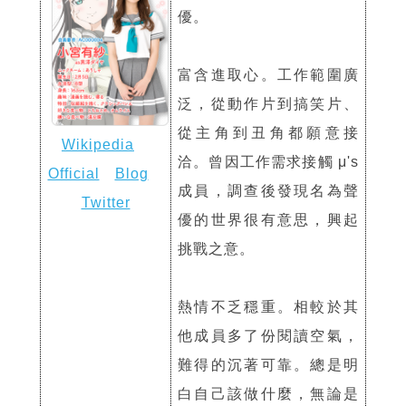
優。
富含進取心。工作範圍廣
泛，從動作片到搞笑片、
從主角到丑角都願意接
Wikipedia
洽。曾因工作需求接觸 μ's
Official
Blog
成員，調查後發現名為聲
Twitter
優的世界很有意思，興起
挑戰之意。
熱情不乏穩重。相較於其
他成員多了份閱讀空氣，
難得的沉著可靠。總是明
白自己該做什麼，無論是