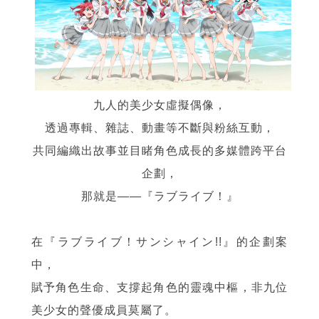
九人的美少女虛擬偶像，
透過專輯、雜誌、動畫等不斷與粉絲互動，
共同編織出故事並目睹角色成長的多媒體跨平台
企劃，
那就是——『ラブライブ！』
在『ラブライブ！サンシャイン!!』的企劃案
中，
賦予角色生命、支撐起角色的靈魂中樞，非九位
美少女的聲優成員莫屬了。