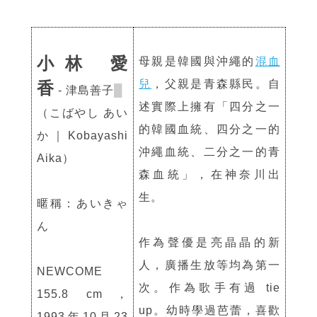
小林 愛
母親是韓國與沖繩的
混血
兒
，父親是青森縣民。自
香
- 津島善子
█
述實際上擁有「四分之一
（こばやし あい
的韓國血統、四分之一的
か｜Kobayashi
沖繩血統、二分之一的青
Aika）
森血統」，在神奈川出
生。
暱稱：あいきゃ
ん
作為聲優是亮晶晶的新
人，廣播生放等均為第一
NEWCOME
次。作為歌手有過 tie
155.8 cm，
up。幼時學過芭蕾，喜歡
1993年10月23