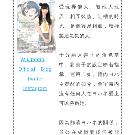
受玩弄他人、被他人玩
弄，相互裝傻、吐槽的時
光。是個容易相處，積極
製造氣氛的人。
十分融入善子的角色當
Wikipedia
中。對善子的設定瞭若指
Official
Blog
掌、運用自如。體內ヨハ
Twitter
ネ覺醒的如今，全宇宙內
Instagram
沒有任何人在ヨハネ愛上
可以勝過她。
因為飾演ヨハネ的關係，
於公在成員間擔任被欺