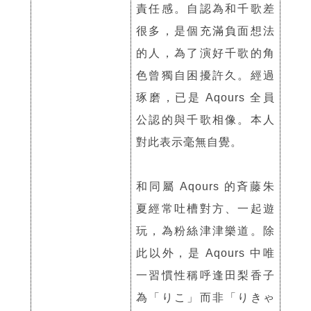
責任感。自認為和千歌差
很多，是個充滿負面想法
的人，為了演好千歌的角
色曾獨自困擾許久。經過
琢磨，已是 Aqours 全員
公認的與千歌相像。本人
對此表示毫無自覺。
和同屬 Aqours 的斉藤朱
夏經常吐槽對方、一起遊
玩，為粉絲津津樂道。除
此以外，是 Aqours 中唯
一習慣性稱呼逢田梨香子
為「りこ」而非「りきゃ