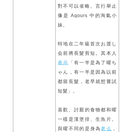
對不可以省略。言行舉止
像是 Aqours 中的淘氣小
妹。
特地在二年級首次お渡し
会前將長髮剪短。其本人
表示
「有一半是為了曜ち
ゃん，有一半是因為以前
都留長髮，老早就想嘗試
短髮」。
喜歡、討厭的食物都和曜
一樣是漢堡排、生魚片。
與曜不同的是身為
老么
，