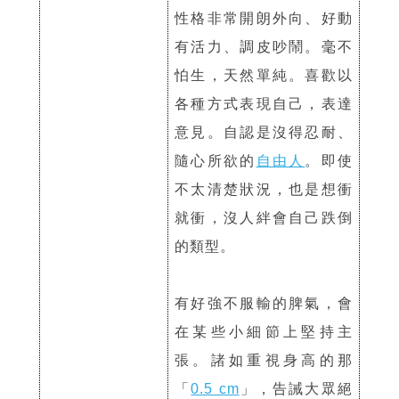
性格非常開朗外向、好動
有活力、調皮吵鬧。毫不
怕生，天然單純。喜歡以
各種方式表現自己，表達
意見。自認是沒得忍耐、
隨心所欲的
自由人
。即使
不太清楚狀況，也是想衝
就衝，沒人絆會自己跌倒
的類型。
有好強不服輸的脾氣，會
在某些小細節上堅持主
張。諸如重視身高的那
「
0.5 cm
」，告誡大眾絕