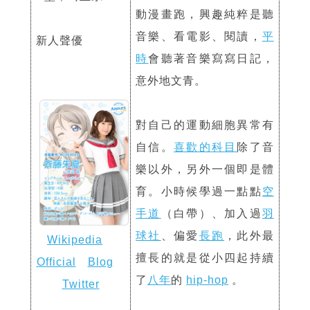
動漫畫跑，興趣純粹是聽
音樂、看電影、閱讀，
平
新人聲優
時
會聽著音樂寫寫日記，
意外地文青。
對自己的運動細胞異常有
自信。
喜歡的科目
除了音
樂以外，另外一個即是體
育。小時候學過一點點
空
手道
（白帶）、加入過
羽
球社
、偏愛
長跑
，此外最
Wikipedia
擅長的就是從小四起持續
Official
Blog
了
八年
的
hip-hop
。
Twitter