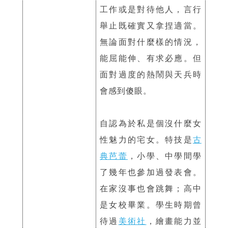
工作或是對待他人，言行
舉止既確實又拿捏適當。
無論面對什麼樣的情況，
能屈能伸、有求必應。但
面對過度的熱鬧與天兵時
會感到傻眼。
自認為於私是個沒什麼女
性魅力的宅女。特技是
古
典芭蕾
，小學、中學間學
了幾年也參加過發表會。
在家沒事也會跳舞；高中
是女校畢業。學生時期曾
待過
美術社
，繪畫能力並