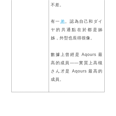
不差。
有一
弟
。認為自己和ダイ
ヤ的共通點在於都是姊
姊，外型也長得很像。
數據上曾經是 Aqours 最
高的成員——實質上高槻
さん才是 Aqours 最高的
成員。