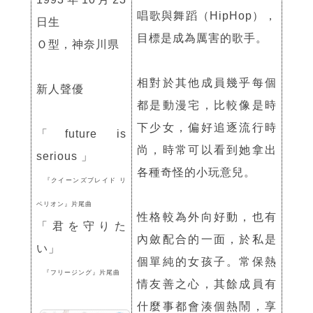
唱歌與舞蹈（HipHop），
日生
目標是成為厲害的歌手。
Ｏ型，神奈川県
相對於其他成員幾乎每個
新人聲優
都是動漫宅，比較像是時
下少女，偏好追逐流行時
「future is
尚，時常可以看到她拿出
serious 」
各種奇怪的小玩意兒。
『クイーンズブレイド リ
ベリオン』片尾曲
性格較為外向好動，也有
「君を守りた
內斂配合的一面，於私是
い」
個單純的女孩子。常保熱
『フリージング』片尾曲
情友善之心，其餘成員有
什麼事都會湊個熱鬧，享