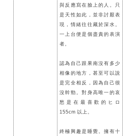
與反應寫在臉上的人。只
是天性如此，並非討厭表
現，情緒往往藏於深水。
一上台便是個盡責的表演
者。
認為自己跟果南沒有多少
相像的地方，甚至可以說
是完全相反，因為自己很
沒幹勁。對身高唯一的哀
愁是在最喜歡的ヒロ
155cm 以上。
終極興趣是睡覺。擁有十