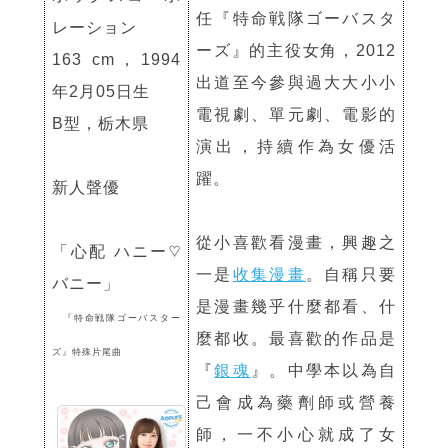
任『特命戦隊ゴーバスタ
レーション
ーズ』的主役女角，2012
163 cm，1994
出道至今參與過大大小小
年2月05日生
電視劇、單元劇、電影的
B型，栃木県
演出，持續作為女優活
躍。
新人聲優
從小喜歡看漫畫，興趣之
「心配 ハニー♡
一是
收集漫畫
。自稱只要
バニー」
是漫畫幾乎什麼都看、什
『特命戦隊ゴーバスター
麼都收。最喜歡的作品是
ズ』特殊片尾曲
『
銀魂
』。中學本以為自
己會成為藥劑師或營養
師，一不小心就成了女