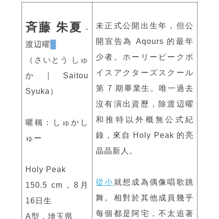
斉藤 朱夏
未正式公開出生年，但公
-
開宣告為 Aqours 的最年
渡辺曜
█
少者。ホーリーピークボ
（さいとう しゅ
イスアクターズスクール
か｜Saitou
第 7 期畢業生。唯一過去
Syuka）
沒有演出資歷，除渡辺曜
和推特以外概無公式紀
暱稱：しゅかし
錄，來自 Holy Peak 的亮
ゅー
晶晶新人。
Holy Peak
從小
就想成為偶像唱歌跳
150.5 cm，8月
舞。相對於其他成員幾乎
16日生
每個都是阿宅，不太追著
A型，埼玉県