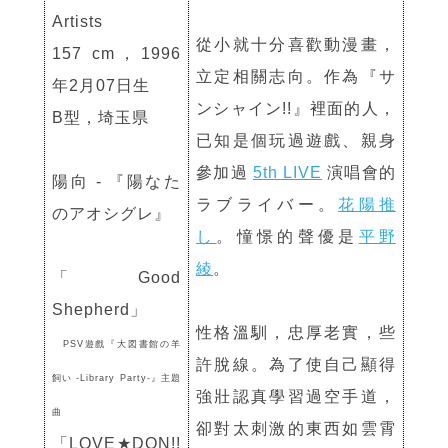
Artists
從小就十分喜歡動漫畫，
157 cm，1996
立定相關志向。作為『サ
年2月07日生
ンシャイン!!』裡面的人，
B型，埼玉県
已知是個玩過遊戲、親身
參加過
5th LIVE
演唱會的
陽向 - 『陽なた
ラブライバー。
花陽推
のアオシグレ』
し
。憧憬的聲優是
平野
綾
。
「Good
Shepherd」
性格溫馴，忠厚老實，些
PSV遊戲『大図書館の羊
許脫線。為了使自己顯得
飼い -Library Party-』主題
強壯認真學習過空手道，
曲
卻對太刺激的東西如雲霄
「LOVE★DON!!