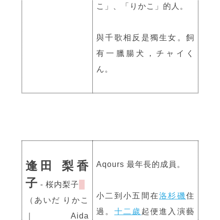
こ」、「りかこ」的人。
與千歌相反是獨生女。飼
有一臘腸犬，チャイく
ん。
逢田 梨香
Aqours 最年長的成員。
子
- 桜内梨子
█
小二到小五間在
洛杉磯
住
（あいだ りかこ
過。
十二歲
起便進入演藝
｜Aida