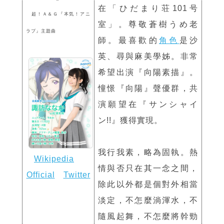
在「ひだまり荘101号
超！Ａ＆Ｇ『本気！アニ
室」。尊敬蒼樹うめ老
ラブ』主題曲
師。最喜歡的
角色
是沙
英、尋與麻美學姊。非常
希望出演『向陽素描』。
憧憬『向陽』聲優群，共
演願望在『サンシャイ
ン!!』獲得實現。
我行我素，略為固執。熱
Wikipedia
情與否只在其一念之間，
Official
Twitter
除此以外都是個對外相當
淡定，不怎麼淌渾水，不
隨風起舞，不怎麼將幹勁