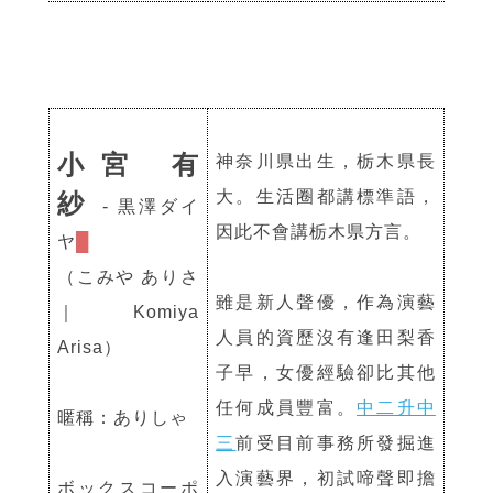
小宮 有
神奈川県出生，栃木県長
大。生活圈都講標準語，
紗
- 黒澤ダイ
因此不會講栃木県方言。
ヤ
█
（こみや ありさ
雖是新人聲優，作為演藝
｜Komiya
人員的資歷沒有逢田梨香
Arisa）
子早，女優經驗卻比其他
任何成員豐富。
中二升中
暱稱：ありしゃ
三
前受目前事務所發掘進
入演藝界，初試啼聲即擔
ボックスコーポ