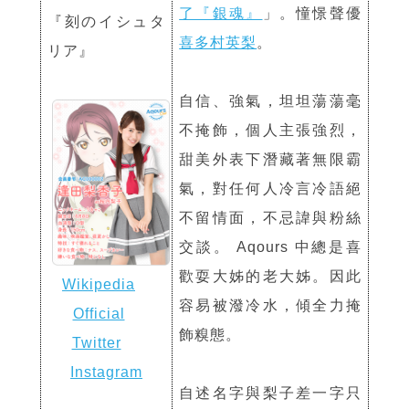
了『銀魂』
」。憧憬聲優
『刻のイシュタ
喜多村英梨
。
リア』
自信、強氣，坦坦蕩蕩毫
不掩飾，個人主張強烈，
甜美外表下潛藏著無限霸
氣，對任何人冷言冷語絕
不留情面，不忌諱與粉絲
交談。 Aqours 中總是喜
歡耍大姊的老大姊。因此
Wikipedia
容易被潑冷水，傾全力掩
Official
飾糗態。
Twitter
Instagram
自述名字與梨子差一字只