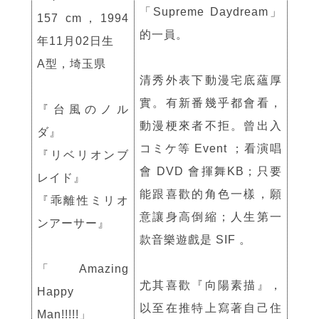
「Supreme Daydream」
157 cm，1994
的一員。
年11月02日生
A型，埼玉県
清秀外表下動漫宅底蘊厚
實。有新番幾乎都會看，
『台風のノル
動漫梗來者不拒。曾出入
ダ』
コミケ等 Event ；看演唱
『リベリオンブ
會 DVD 會揮舞KB；只要
レイド』
能跟喜歡的角色一樣，願
『乖離性ミリオ
意讓身高倒縮；人生第一
ンアーサー』
款音樂遊戲是 SIF 。
「Amazing
尤其喜歡『向陽素描』，
Happy
以至在推特上寫著自己住
Man!!!!!」