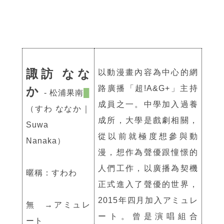
諏訪 なな
以動漫畫內容為中心的網
路廣播「超!A&G+」主持
か
- 松浦果南
█
成員之一。中學加入過養
（すわ ななか｜
成所，大學是戲劇相關，
Suwa
從以前就極度想參與動
Nanaka）
漫，想作為聲優跟憧憬的
人們工作，以廣播為契機
暱稱：すわわ
正式進入了聲優的世界，
2015年四月加入アミュレ
無 →アミュレ
ート。曾是演唱組合
ート