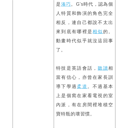
是
湊巧
。G's時代，認為個
人特質和飾演的角色完全
相反，連自己都說不太出
來到底有哪裡是
相似
的。
動畫時代似乎就沒這回事
了。
特技是英語會話，
聽讀
相
當有信心，亦曾在家長訓
導下學過
柔道
。不過基本
上是個窩在家看電視的室
內派，有在房間裡堆積空
寶特瓶的壞習慣。