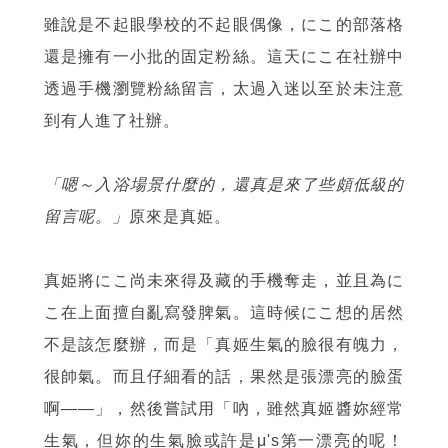
雖說是不起眼學校的不起眼偶像，にこ的部落格
還是擁有一小批的固定粉絲。這天にこ在社辦中
透過手機瀏覽粉絲留言，太過入迷以至於未注意
到有人進了社辦。
「嗯～入浴場景什麼的，還真是來了些頗低級的
留言呢。」
原來是真姫。
真姫將にこ尚未來得及藏的手機奪走，並且為に
こ在上面擅自亂寫發脾氣。這時候にこ想的居然
不是該怎麼辦，而是「真姬生氣的臉很有魄力，
很帥氣。而且仔細看的話，果然是張漂亮的臉蛋
啊——」，然後嘗試用「吶，雖然真姬醬妳經常
生氣，但妳的生氣臉或許是μ's第一漂亮的呢！