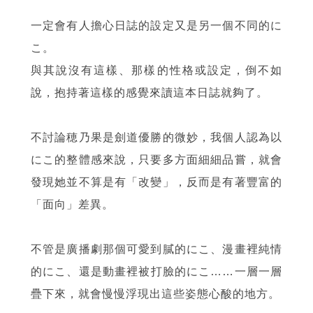
一定會有人擔心日誌的設定又是另一個不同的に
こ。
與其說沒有這樣、那樣的性格或設定，倒不如
說，抱持著這樣的感覺來讀這本日誌就夠了。
不討論穂乃果是劍道優勝的微妙，我個人認為以
にこ的整體感來說，只要多方面細細品嘗，就會
發現她並不算是有「改變」，反而是有著豐富的
「面向」差異。
不管是廣播劇那個可愛到膩的にこ、漫畫裡純情
的にこ、還是動畫裡被打臉的にこ……一層一層
疊下來，就會慢慢浮現出這些姿態心酸的地方。