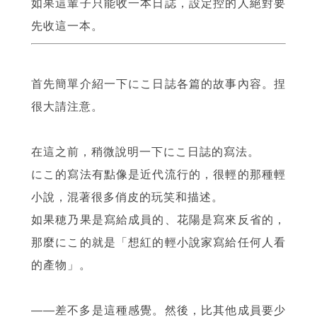
如果這輩子只能收一本日誌，設定控的人絕對要
先收這一本。
首先簡單介紹一下にこ日誌各篇的故事內容。捏
很大請注意。
在這之前，稍微說明一下にこ日誌的寫法。
にこ的寫法有點像是近代流行的，很輕的那種輕
小說，混著很多俏皮的玩笑和描述。
如果穂乃果是寫給成員的、花陽是寫來反省的，
那麼にこ的就是「想紅的輕小說家寫給任何人看
的產物」。
——差不多是這種感覺。然後，比其他成員要少