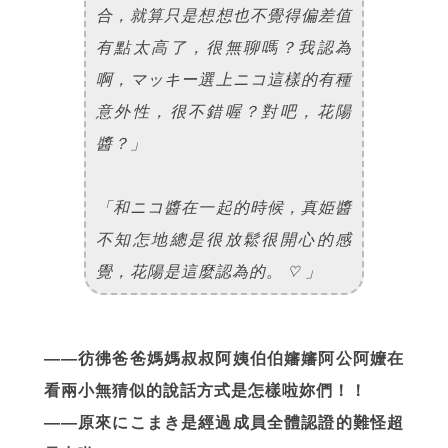
合，就算只是想想也不覺得偏差值
有點太高了，很無聊嗎？我認為
啊，マッキー選上ニコ這樣的有種
意外性，很不錯喔？對吧，花陽
醬？」
「和ニコ醬在一起的時候，真姫醬
不知怎地總是很放鬆很開心的感
覺，花陽是這麼認為的。 ♡ 」
——彷彿爸爸媽媽叔叔阿姨伯伯嬸嬸阿公阿嬤在
看兩小無猜似的說話方式是怎樣啦妳們！！
——原來にこまき是經過成員全體認證的難怪超