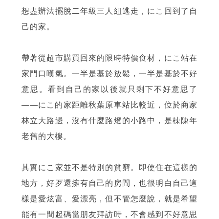
想盡辦法擺脫二年級三人組逃走，にこ回到了自
己的家。
帶著從超市購買回來的限時特價食材，にこ站在
家門口嘆氣。一半是基於放鬆，一半是基於不好
意思。看到自己的家以後就只剩下不好意思了
——にこ的家距離秋葉原車站比較近，位於商家
林立大路邊，沒有什麼路燈的小路中，是棟陳年
老舊的大樓。
其實にこ家並不是特別的貧窮。即使住在這樣的
地方，好歹還擁有自己的房間，也很明白自己這
樣是愛炫富、愛漂亮，但不管怎麼說，就是希望
能有一間起碼當朋友拜訪時，不會感到不好意思