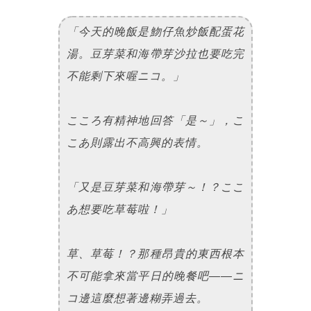
「今天的晚飯是魩仔魚炒飯配蛋花
湯。豆芽菜和海帶芽沙拉也要吃完
不能剩下來喔ニコ。」
こころ有精神地回答「是～」，こ
こあ則露出不高興的表情。
「又是豆芽菜和海帶芽～！？ここ
あ想要吃草莓啦！」
草、草莓！？那種昂貴的東西根本
不可能拿來當平日的晚餐吧——ニ
コ邊這麼想著邊糊弄過去。