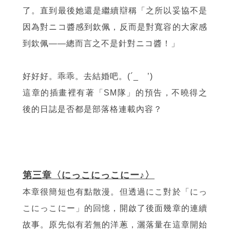
了。直到最後她還是繼續辯稱「之所以妥協不是
因為對ニコ醬感到欽佩，反而是對寬容的大家感
到欽佩——總而言之不是針對ニコ醬！」
好好好。乖乖。去結婚吧。(´_ゝ’)
這章的插畫裡有著「SM隊」的預告，不曉得之
後的日誌是否都是部落格連載內容？
第三章〈にっこにっこにー♪〉
本章很簡短也有點散漫。但透過にこ對於「にっ
こにっこにー」的回憶，開啟了後面幾章的連續
故事。原先似有若無的洋蔥，灑落量在這章開始