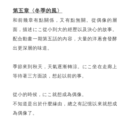
第五章〈冬季的風〉
和前幾章有點關係，又有點無關。從偶像的層
面，描述にこ從小到大的經歷以及決心的故事。
配合動畫一期第五話的內容，大量的洋蔥會發酵
出更深層的味道。
季節來到秋天，天氣逐漸轉涼。にこ坐在走廊上
等待著三方面談，想起以前的事。
從小的時候，にこ就想成為偶像。
不知道是出於什麼緣由，總之有記憶以來就想成
為偶像了。