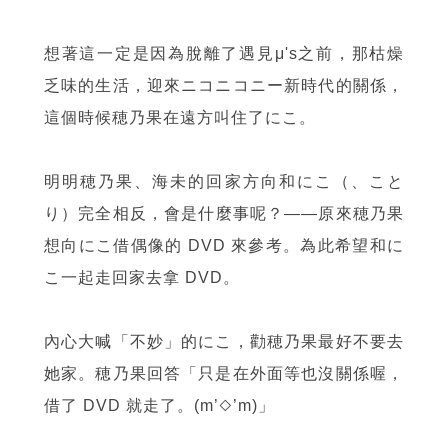
想著這一定是因為脫離了遇見μ's之前，那枯燥
乏味的生活，迎來ニコニコニー新時代的關係，
這個時候穂乃果在遠方叫住了にこ。
明明穂乃果、海未的回家方向和にこ（、こと
り）完全相反，會是什麼事呢？——原來穂乃果
想向にこ借偶像的 DVD 來參考。為此希望和に
こ一起走回家去拿 DVD。
內心大喊「不妙」的にこ，勸穂乃果最好不要去
她家。穂乃果回答「只是在外面等也沒關係喔，
借了 DVD 就走了。(m’◇’m)」