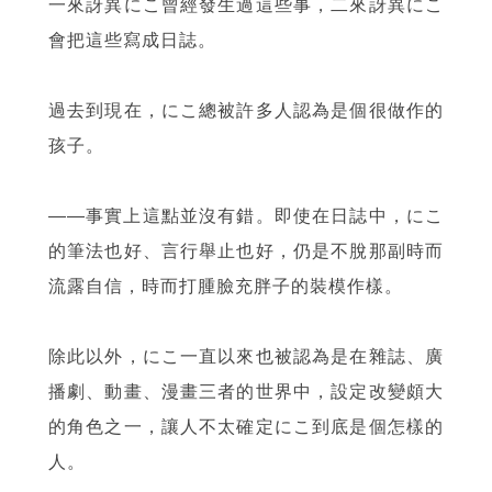
一來訝異にこ曾經發生過這些事，二來訝異にこ
會把這些寫成日誌。
過去到現在，にこ總被許多人認為是個很做作的
孩子。
——事實上這點並沒有錯。即使在日誌中，にこ
的筆法也好、言行舉止也好，仍是不脫那副時而
流露自信，時而打腫臉充胖子的裝模作樣。
除此以外，にこ一直以來也被認為是在雜誌、廣
播劇、動畫、漫畫三者的世界中，設定改變頗大
的角色之一，讓人不太確定にこ到底是個怎樣的
人。