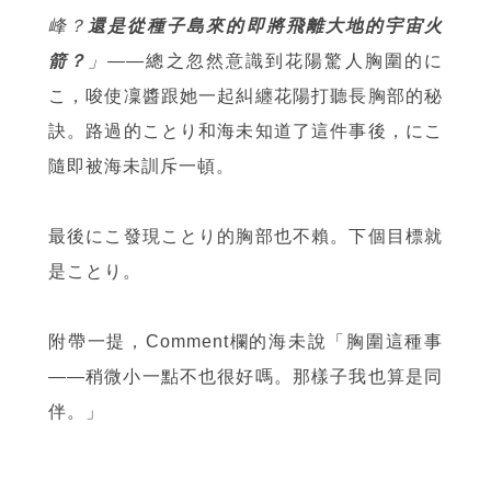
峰？
還是從種子島來的即將飛離大地的宇宙火
箭？
」
——總之忽然意識到花陽驚人胸圍的に
こ，唆使凜醬跟她一起糾纏花陽打聽長胸部的秘
訣。路過的ことり和海未知道了這件事後，にこ
隨即被海未訓斥一頓。
最後にこ發現ことり的胸部也不賴。下個目標就
是ことり。
附帶一提，Comment欄的海未說「胸圍這種事
——稍微小一點不也很好嗎。那樣子我也算是同
伴。」