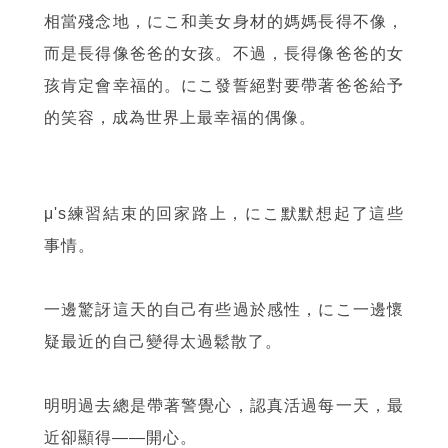
相當殘念地，にこ和美女身材的媽媽長得不像，
而是長得像爸爸的女孩。不過，長得像爸爸的女
孩肯定會幸福的。にこ發誓絕對要帶著爸爸給予
的笑容，成為世界上最幸福的偶像。
μ's練習結束的回家路上，にこ默默想起了這些
事情。
一邊驚訝這天的自己有些過於感性，にこ一邊懷
疑最近的自己變得太過鬆散了。
明明過去總是帶著警覺心，認真活過每一天，最
近卻顯得——開心。