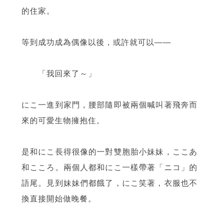
的住家。
等到成功成為偶像以後，或許就可以——
「我回來了～」
にこ一進到家門，腰部隨即被兩個喊叫著飛奔而
來的可愛生物擁抱住。
是和にこ長得很像的一對雙胞胎小妹妹，ここあ
和こころ。兩個人都和にこ一樣帶著「ニコ」的
語尾。見到妹妹們都餓了，にこ笑著，衣服也不
換直接開始做晚餐。