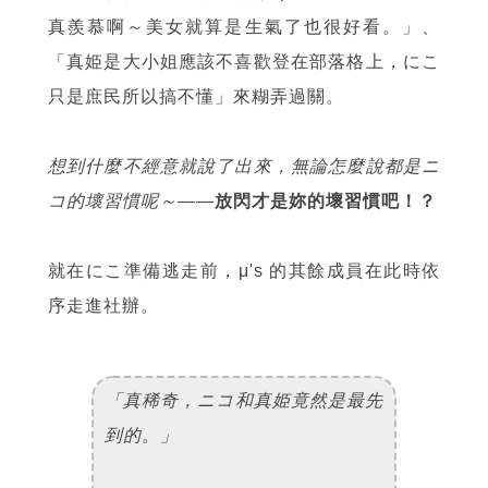
真羨慕啊～美女就算是生氣了也很好看。」、
「真姫是大小姐應該不喜歡登在部落格上，にこ
只是庶民所以搞不懂」來糊弄過關。
想到什麼不經意就說了出來，無論怎麼說都是ニ
コ的壞習慣呢～
——
放閃才是妳的壞習慣吧！？
就在にこ準備逃走前，μ's 的其餘成員在此時依
序走進社辦。
「真稀奇，ニコ和真姫竟然是最先
到的。」