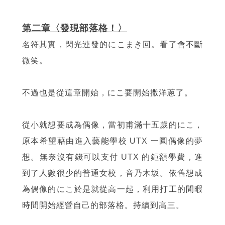
第二章〈發現部落格！〉
名符其實，閃光連發的にこまき回。看了會不斷
微笑。
不過也是從這章開始，にこ要開始撒洋蔥了。
從小就想要成為偶像，當初甫滿十五歲的にこ，
原本希望藉由進入藝能學校 UTX 一圓偶像的夢
想。無奈沒有錢可以支付 UTX 的鉅額學費，進
到了人數很少的普通女校，音乃木坂。依舊想成
為偶像的にこ於是就從高一起，利用打工的閒暇
時間開始經營自己的部落格。持續到高三。