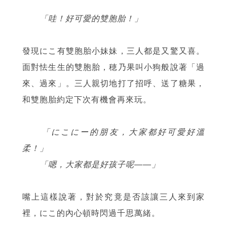
「哇！好可愛的雙胞胎！」
發現にこ有雙胞胎小妹妹，三人都是又驚又喜。
面對怯生生的雙胞胎，穂乃果叫小狗般說著「過
來、過來」。三人親切地打了招呼、送了糖果，
和雙胞胎約定下次有機會再來玩。
「にこにー的朋友，大家都好可愛好溫
柔！」
「嗯，大家都是好孩子呢——」
嘴上這樣說著，對於究竟是否該讓三人來到家
裡，にこ的內心頓時閃過千思萬緒。