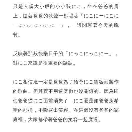
只是人偶大小般的小小孩にこ，坐在爸爸的肩
上，隨著爸爸的歌聲一起唱著「にこにーにこに
ーにっこにっこにー」，一邊閒聊著今天的晚
餐。
反映著那段快樂日子的「にっこにっこにー」，
對にこ來說是很重要的話語。
にこ相信這一定是爸爸為了給予にこ笑容而製作
的歌曲。但其實不用這麼做也沒關係的。因為即
使爸爸從にこ面前消失了，にこ還是如爸爸所希
望的那樣，不斷露出笑容。在這個沒有爸爸的家
庭裡，大家都帶著爸爸的笑容一起度過。