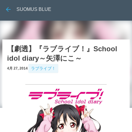
跳到主要內容
SUOMUS BLUE
【劇透】『ラブライブ！』School
idol diary～矢澤にこ～
ラブライブ！
4月 27, 2014