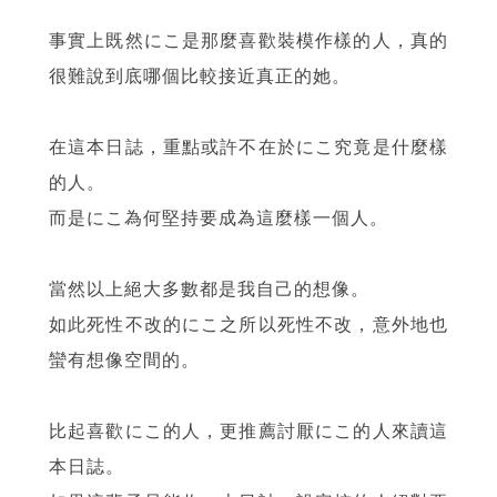
事實上既然にこ是那麼喜歡裝模作樣的人，真的
很難說到底哪個比較接近真正的她。
在這本日誌，重點或許不在於にこ究竟是什麼樣
的人。
而是にこ為何堅持要成為這麼樣一個人。
當然以上絕大多數都是我自己的想像。
如此死性不改的にこ之所以死性不改，意外地也
蠻有想像空間的。
比起喜歡にこ的人，更推薦討厭にこ的人來讀這
本日誌。