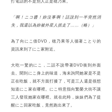
打電話的不是別人正是穂乃果。
「啊！ニコ醬！妳沒事啊！話說到一半突然消
失，我還以為妳被外星人抓走了……（略）」
為了向にこ借DVD，穂乃果等人循著ことり的
資訊來到了にこ家附近。
大吃一驚的にこ，二話不說帶著DVD衝到外面
去。聞到にこ身上的味道，海未詢問她家是不是
正在吃飯，就不方面打擾了，可是三人還是很想
知道にこ家在哪裡。にこ特意指向繁榮大街不讓
三人發現她家在哪裡。就在此時，妹妹們為了提
醒にこ回家吃飯，竟然跑出來了。