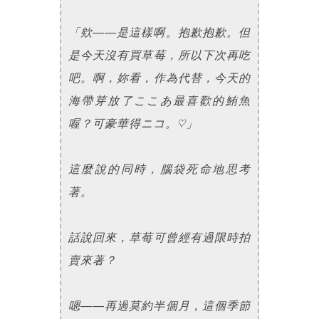
「欸
——
是這樣啊。抱歉抱歉。但
是今天沒有買草莓，所以下次再吃
吧。啊，妳看，作為代替，今天的
海帶芽放了ここあ最喜歡的鮪魚
喔？可豪華得ニコ。♡」
這麼說的同時，腦袋死命地思考
著。
話說回來，草莓可曾經有過限時拍
賣來著？
嗯
——
再過莫約半個月，這個季節