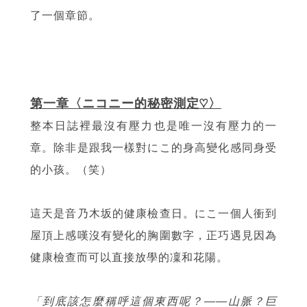
了一個章節。
第一章〈ニコニー的秘密測定♡〉
整本日誌裡最沒有壓力也是唯一沒有壓力的一
章。除非是跟我一樣對にこ的身高變化感同身受
的小孩。（笑）
這天是音乃木坂的健康檢查日。にこ一個人衝到
屋頂上感嘆沒有變化的胸圍數字，正巧遇見因為
健康檢查而可以直接放學的凜和花陽。
「到底該怎麼稱呼這個東西呢？——山脈？巨