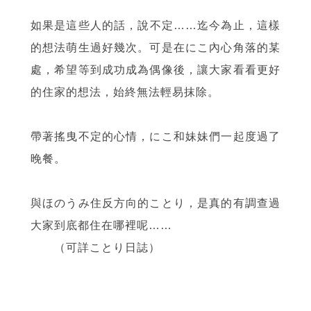
如果是這些人的話，說不定……迄今為止，這樣
的想法萌生過好幾次。可是在にこ內心角落的某
處，希望等到成功成為偶像後，讓大家看看更好
的住家的想法，始終無法輕易抹除。
帶著搖曳不定的心情，にこ和妹妹們一起度過了
晚餐。
與ほのうみ住反方向的ことり，是真的有調查過
大家到底都住在哪裡呢……
（可詳ことり日誌）