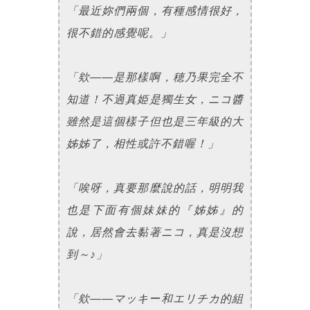
「最近妳們兩個，有種感情很好，
很不錯的感覺呢。」
「欸——是那樣啊，穂乃果完全不
知道！不過真姫是獨生女，ニコ醬
雖然是這個樣子但也是三年級的大
姊姊了，相性或許不錯喔！」
「唉呀，真要那麼說的話，明明我
也是下面有個妹妹的『姊姊』的
說，居然會去黏著ニコ，真是沒想
到～♪」
「欸——マッキー和エリチカ的組