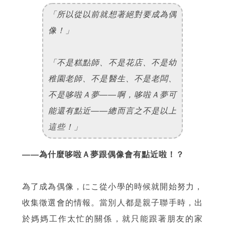
「所以從以前就想著絕對要成為偶
像！」
「不是糕點師、不是花店、不是幼
稚園老師、不是醫生、不是老闆、
不是哆啦Ａ夢——啊，哆啦Ａ夢可
能還有點近——總而言之不是以上
這些！」
——為什麼哆啦Ａ夢跟偶像會有點近啦！？
為了成為偶像，にこ從小學的時候就開始努力，
收集徵選會的情報。當別人都是親子聯手時，出
於媽媽工作太忙的關係，就只能跟著朋友的家