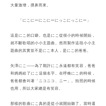
大量激增，撲鼻而來。
「にこにーにこにーにっこにっこにー」
這是にこ的口癖。也是にこ從很小的時候開始，
就不斷歌唱的小小主題曲。然而製作這段小小主
題曲的其實並不是にこ本人，是にこ的爸爸。
矢澤にこ——為了期許にこ永遠都有笑容，爸爸
和媽媽給了にこ這個名字。在呼喚にこ的時候，
爸爸都會叫著「ニコニコ、ニー」。拍照的時候
也用，所以大家總是有笑容。
那樣的歌曲にこ真的是從小就開始聽了。當時還