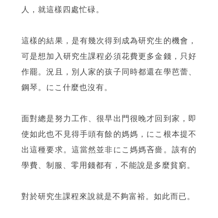
人，就這樣四處忙碌。
這樣的結果，是有幾次得到成為研究生的機會，
可是想加入研究生課程必須花費更多金錢，只好
作罷。況且，別人家的孩子同時都還在學芭蕾、
鋼琴。にこ什麼也沒有。
面對總是努力工作、很早出門很晚才回到家，即
使如此也不見得手頭有餘的媽媽，にこ根本提不
出這種要求。這當然並非にこ媽媽吝嗇。該有的
學費、制服、零用錢都有，不能說是多麼貧窮。
對於研究生課程來說就是不夠富裕。如此而已。