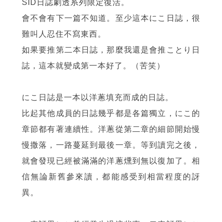
SID日誌劇透系列限定復活。
會不會有下一篇不知道。至少這本にこ日誌，很
難叫人忍住不寫東西。
如果要推第二本日誌，那麼我還是會推ことり日
誌，這本就變成第一本好了。（苦笑）
にこ日誌是一本以洋蔥填充而成的日誌。
比起其他成員的日誌幾乎都是各篇獨立，にこ的
章節都有著連續性。洋蔥從第二章的細節開始慢
慢撒落，一路蔓延到最後一章。等到讀完之後，
就會發現已經被滿滿的洋蔥燻到無以復加了。相
信無論新舊參來讀，都能感受到相當程度的訝
異。