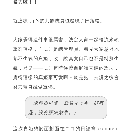
暴力啦！！
就這樣，μ's的其餘成員也發現了部落格。
大家覺得這件事很厲害，決定大家一起輪流來執
筆部落格，而にこ是總管理員。看見大家意外地
都不生氣的真姫，改口說其實自己也不是特別生
氣，只是——にこ這時候擅自解讀真姫的想法，
覺得這樣的真姫豪可愛啊～於是抱上去說之後會
努力幫真姫做宣傳。
「果然很可愛。欺負マッキー好有
趣，沒有辦法放手。」
這次真姫終於面對面在ニコ的日誌寫 comment