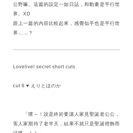
公野嘛。這篇的設定一如日誌，和動畫是平行世
界。XD
跟上一篇的內容比較起來，感覺似乎也是平行世
界……？
Lovelive! secret short cuts
cut 6 ♥ えりとほのか
「噗～！說是終於要讓人家見聖誕老公公，
害人家期待了老半天，結果不就只是聖誕燈飾而