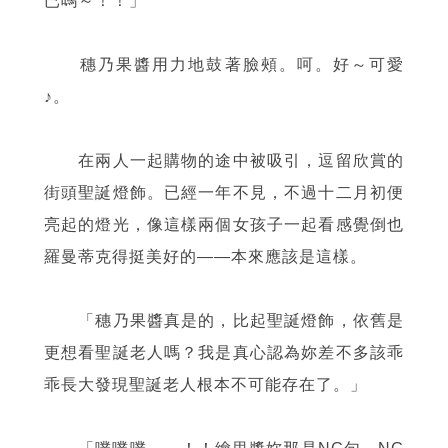
已嗎～！！」
穗乃果醬用力地鼓著臉頰。呵。好～可愛
♪。
在兩人一起購物的途中被吸引，逗留欣賞的
街頭聖誕燈飾。已經一年不見，不過十二月初便
亮起的燈光，像這樣兩個女孩子一起看感覺倒也
羅曼蒂克得挺美好的
——
本來應該是這樣。
「穗乃果醬真是的，比起聖誕燈飾，依舊是
更想看聖誕老人嗎？我是真心認為妳差不多該乖
乖長大發現聖誕老人根本不可能存在了。」