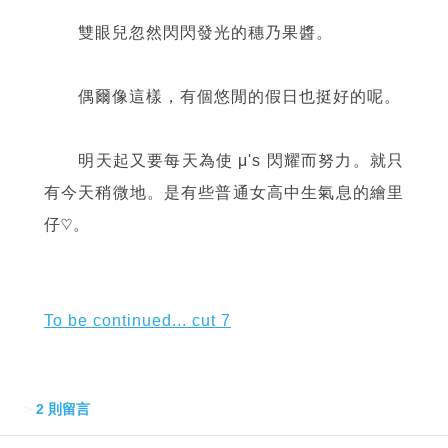
雙眼兒忽然閃閃發光的穗乃果醬。
偶爾像這樣，有個悠閒的假日也挺好的呢。
明天起又要每天為使 μ's 閃耀而努力。就只
有今天稍微地。是有些普通女高中生氣息的繪里
仔♡。
To be continued... cut 7
>
2 則留言