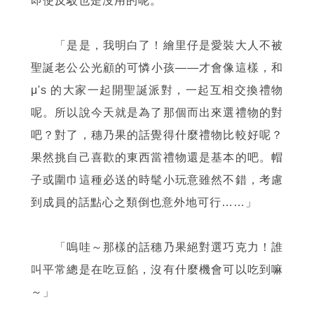
即使反駁也是沒用的呢。
「是是，我明白了！繪里仔是愛裝大人不被
聖誕老公公光顧的可憐小孩
——
才會像這樣，和
μ's 的大家一起開聖誕派對，一起互相交換禮物
呢。所以說今天就是為了那個而出來選禮物的對
吧？對了，穗乃果的話覺得什麼禮物比較好呢？
果然挑自己喜歡的東西當禮物還是基本的吧。帽
子或圍巾這種必送的時髦小玩意雖然不錯，考慮
到成員的話點心之類倒也意外地可行……」
「嗚哇～那樣的話穗乃果絕對選巧克力！誰
叫平常總是在吃豆餡，沒有什麼機會可以吃到嘛
～」