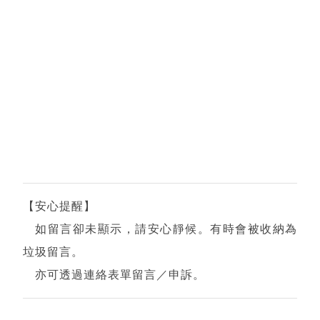
【安心提醒】
張
如留言卻未顯示，請安心靜候。有時會被收納為
貼
垃圾留言。
留
亦可透過連絡表單留言／申訴。
言