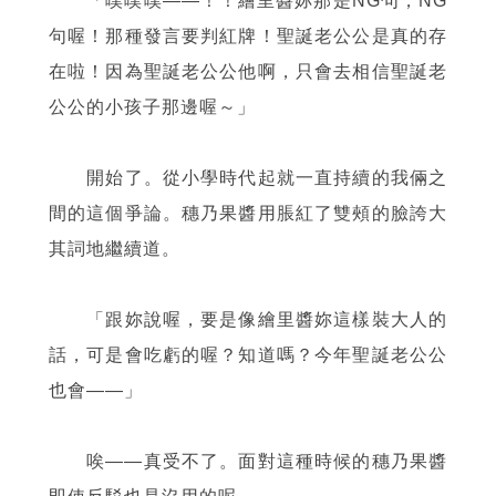
「噗噗噗
——
！！繪里醬妳那是NG句，NG
句喔！那種發言要判紅牌！聖誕老公公是真的存
在啦！因為聖誕老公公他啊，只會去相信聖誕老
公公的小孩子那邊喔～」
開始了。從小學時代起就一直持續的我倆之
間的這個爭論。穗乃果醬用脹紅了雙頰的臉誇大
其詞地繼續道。
「跟妳說喔，要是像繪里醬妳這樣裝大人的
話，可是會吃虧的喔？知道嗎？今年聖誕老公公
也會
——
」
唉
——
真受不了。面對這種時候的穗乃果醬