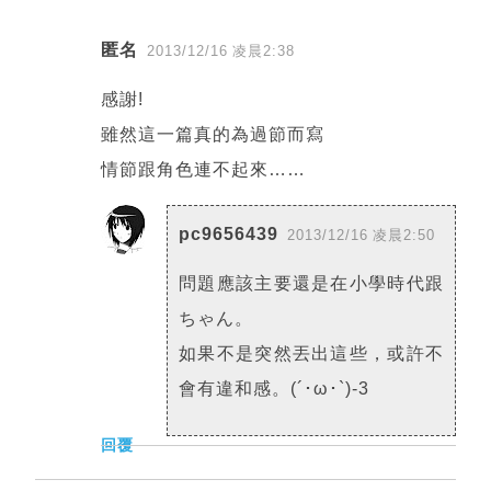
匿名
留
2013/12/16 凌晨2:38
言
感謝!
雖然這一篇真的為過節而寫
情節跟角色連不起來……
pc9656439
2013/12/16 凌晨2:50
問題應該主要還是在小學時代跟
ちゃん。
如果不是突然丟出這些，或許不
會有違和感。(´･ω･`)-3
回覆