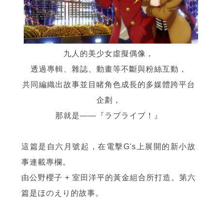
九人的美少女虛擬偶像，
透過專輯、雜誌、動畫等不斷與粉絲互動，
共同編織出故事並目睹角色成長的多媒體跨平台
企劃，
那就是——『ラブライブ！』
這篇是自六月號起，在電擊G's上展開的新小故
事連載專欄。
由公野櫻子 + 室田洋平的黃金組合所打造。第六
篇是ほのえり的故事。