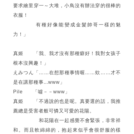
要求繪里穿一～大堆，小鳥沒有辦法穿的很棒的
衣服！
有種好像能變成金髮帥哥一樣的魅
力！」
真姬 「我、我才沒有那種癖好！我對女孩子
根本沒興趣！」
えみつん「……在想那種事情喔……欸……才不
是在講那種事...www」
Pile 「噓－－www」
真姫 「不過說的也是呢。真要選的話，我推
薦總是受害者般可憐又可愛的花陽。
和花陽在一起感覺不會緊張，非常祥
和。而且軟綿綿的，抱起來似乎會很舒服的樣