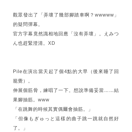
觀眾發出了「弄壞了幾部腳踏車啊？wwwww」
的疑問彈幕。
官方字幕竟然識相地回應「沒有弄壞」。えみつ
ん也趕緊澄清。XD
Pile在演出當天起了個4點的大早（後來睡了回
籠覺）。
伸展個筋骨，練唱了一下。想說準備妥當……結
果腳抽筋。www
「在跳舞的時候其實偶爾會抽筋。」
「但像もぎゅっと這樣的曲子跳一跳就自然好
了。」