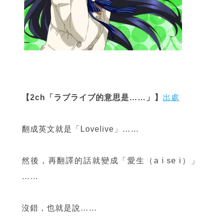
【2ch「ラブライブ的意思是……」】
出處
翻成英文就是「Lovelive」……
然後，再翻譯的話就變成「愛生（a i se i）」
……
沒錯，也就是說……