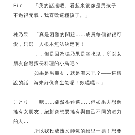
Pile 「我的話凜吧。看起來很像是男孩子，
不過很元氣，我喜歡這種孩子。」
穂乃果 「真是困難的問題……成員每個都很可
愛，只選一人根本無法決定啊！
……但是因為穗乃果是貪吃鬼，所以女
朋友會選擅長料理的小鳥吧？
如果是男朋友，就是海未吧？
——
這樣
說的話，海未好像會生氣呢！欸嘿嘿～」
ことり 「嗯……雖然很難選……但如果去想像
擁有女朋友，絕對會想要擁有與自己不同的魅力
的人…
所以我投成熟又帥氣的繪里一票！想要