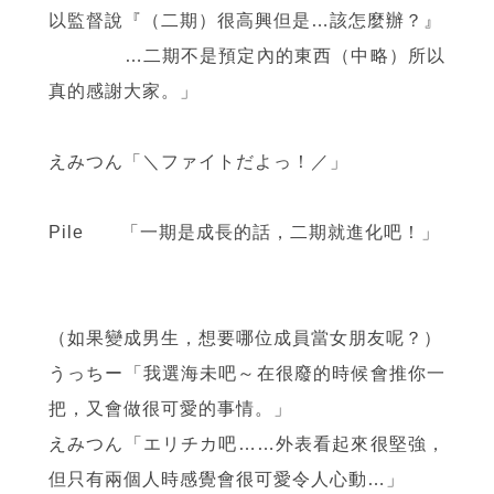
以監督說『（二期）很高興但是…該怎麼辦？』
…二期不是預定內的東西（中略）所以
真的感謝大家。」
えみつん「＼ファイトだよっ！／」
Pile 「一期是成長的話，二期就進化吧！」
（如果變成男生，想要哪位成員當女朋友呢？）
うっちー「我選海未吧～在很廢的時候會推你一
把，又會做很可愛的事情。」
えみつん「エリチカ吧……外表看起來很堅強，
但只有兩個人時感覺會很可愛令人心動…」