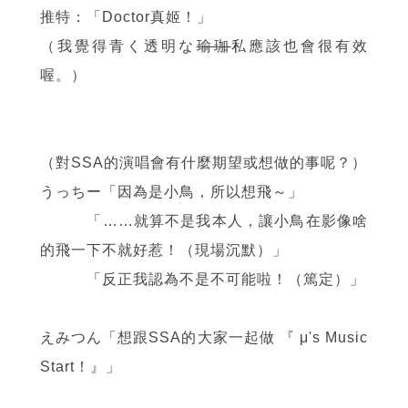
推特：「Doctor真姬！」
（我覺得青く透明な
瑜珈
私應該也會很有效
喔。）
（對SSA的演唱會有什麼期望或想做的事呢？）
うっちー「因為是小鳥，所以想飛～」
「……就算不是我本人，讓小鳥在影像啥
的飛一下不就好惹！（現場沉默）」
「反正我認為不是不可能啦！（篤定）」
えみつん「想跟SSA的大家一起做 『 μ's Music
Start！』」