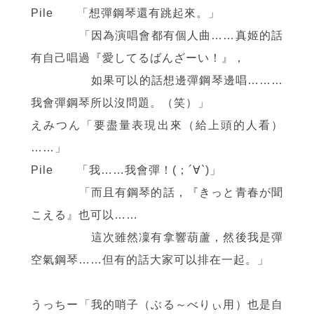
Pile 「想彈鋼琴還有跳起來。」
「因為演唱會都有個人曲……真姬的話
有自己唱過『愛してるばんざーい！』，
如果可以的話想邊彈鋼琴邊唱………
我會彈鋼琴所以沒問題。（笑）」
えみつん「要盡量表現出來（給上頭的人看）
……」
Pile 「我……我會彈！(；´∀`)」
「而且有鋼琴的話，『きっと青春が聞
こえる』也可以……
這次雖然凜有拿響葫蘆，然後我是彈
空氣鋼琴……但有的話大家可以排在一起。」
うっちー「我的哨子（ぶる～べりぃ用）也是自