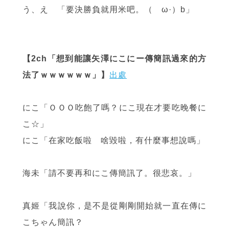
う、え 「要決勝負就用米吧。（ゝω·）b」
【2ch「想到能讓矢澤にこにー傳簡訊過來的方
法了ｗｗｗｗｗｗ」】
出處
にこ「ＯＯＯ吃飽了嗎？にこ現在才要吃晚餐に
こ☆」
にこ「在家吃飯啦 啥毀啦，有什麼事想說嗎」
海未「請不要再和にこ傳簡訊了。很悲哀。」
真姬「我說你，是不是從剛剛開始就一直在傳に
こちゃん簡訊？