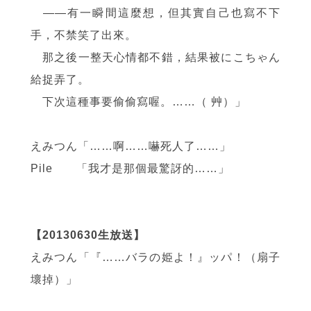
——
有一瞬間這麼想，但其實自己也寫不下
手，不禁笑了出來。
那之後一整天心情都不錯，結果被にこちゃん
給捉弄了。
下次這種事要偷偷寫喔。……（ 艸）」
えみつん「……啊……嚇死人了……」
Pile 「我才是那個最驚訝的……」
【20130630生放送】
えみつん「『……バラの姫よ！』ッパ！（扇子
壞掉）」