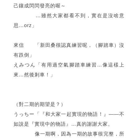
己鑲成閃閃發亮的喔～
…雖然大家都看不到，實在是沒啥意
思…orz」
來信 「新田桑很認真練習呢，（腳踏車）沒
有跌倒」
えみつん「有用過空氣腳踏車練習…像這樣上
來…然後剎車！」
（對二期的期望是？）
うっちー「『和大家一起實現的物語！』
——
不
如說是『實現中的物語』…真的謝謝大家。
像一期啊，因為一期的故事很完整，所