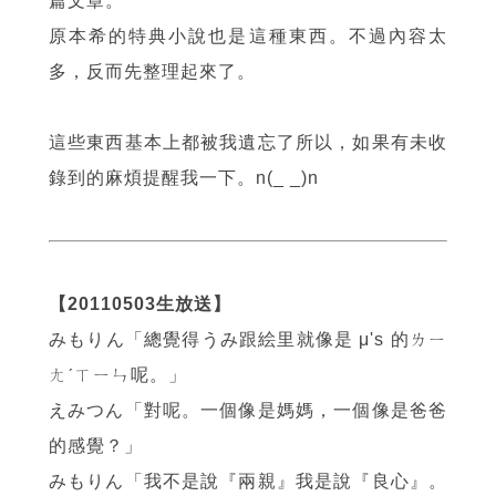
篇文章。
原本希的特典小說也是這種東西。不過內容太
多，反而先整理起來了。
這些東西基本上都被我遺忘了所以，如果有未收
錄到的麻煩提醒我一下。n(_ _)n
【20110503生放送】
みもりん「總覺得うみ跟絵里就像是 μ's 的ㄌㄧ
ㄤˊㄒㄧㄣ呢。」
えみつん「對呢。一個像是媽媽，一個像是爸爸
的感覺？」
みもりん「我不是說『兩親』我是說『良心』。