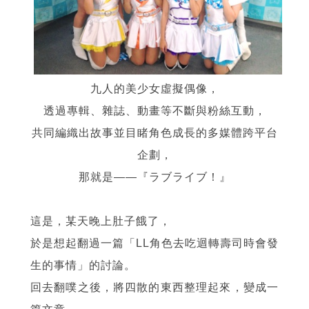
九人的美少女虛擬偶像，
透過專輯、雜誌、動畫等不斷與粉絲互動，
共同編織出故事並目睹角色成長的多媒體跨平台
企劃，
那就是——『ラブライブ！』
這是，某天晚上肚子餓了，
於是想起翻過一篇「LL角色去吃迴轉壽司時會發
生的事情」的討論。
回去翻噗之後，將四散的東西整理起來，變成一