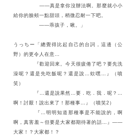
——
真是拿你沒辦法啊。那麼就小小
給你的臉頰一點甜頭，稍微忍耐一下吧。
——
乖孩子，啾。」
うっちー「總覺得比起自己的台詞，這邊（公
野）的更令人在意…
『歡迎回來。今天很疲倦了吧？要先洗
澡呢？還是先吃飯呢？還是說…欸嘿…』（噴
笑）
『…還是說果然…要．吃．我．呢？…
啊！討厭！說出來了！那種事…』（噴笑2）
『…明明知道那種事是不能說的，啊
啊，真害羞～但要是大家都期待著的話…』
——
大家！？大家都！？