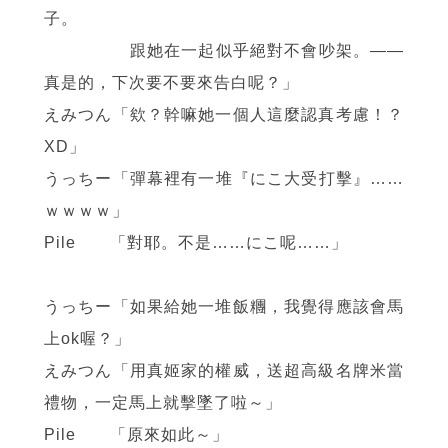
子。
跟她在一起似乎絕對不會吵架。
——
真是的，下次要不要來告白呢？」
えみつん「欸？幹嘛她一個人這麼認真考慮！？
XD」
うっちー「彈幕裡有一堆『にこ大受打擊』……
ｗｗｗｗ」
Pile 「對耶。不是……にこ呢……」
うっちー「如果給她一堆飯糰，我覺得應該會馬
上ok喔？」
えみつん「用真姬家的權威，送超高級名牌米當
禮物，一定馬上就擊墜了啦～」
Pile 「原來如此～」