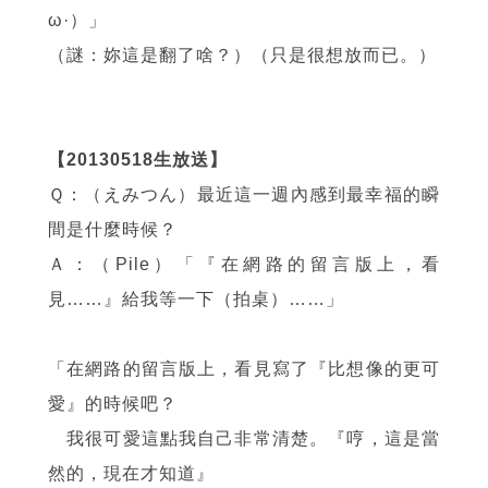
ω·）」
（謎：妳這是翻了啥？）（只是很想放而已。）
【20130518生放送】
Ｑ：（えみつん）最近這一週內感到最幸福的瞬
間是什麼時候？
Ａ：（Pile）「『在網路的留言版上，看
見……』給我等一下（拍桌）……」
「在網路的留言版上，看見寫了『比想像的更可
愛』的時候吧？
我很可愛這點我自己非常清楚。『哼，這是當
然的，現在才知道』