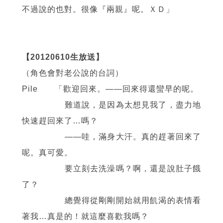
不過說的也對。很像『兩親』呢。ＸＤ」
【20120610生放送】
（角色會對老公說的台詞）
Pile 「歡迎回來。
——
回來得還蠻早的呢。
難道說，是因為太想見我了，盡力地
快速趕回來了…嗎？
——
哇，滿身大汗。真的趕著回來了
呢。真可愛。
要立刻去洗澡嗎？啊，還是說肚子餓
了？
總覺得從剛剛開始就用飢渴的表情看
著我…真是的！就這麼喜歡我嗎？