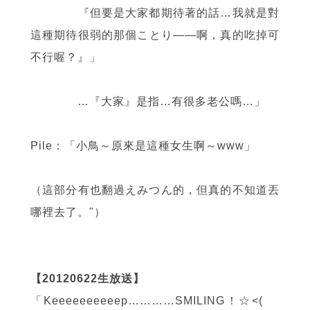
『但要是大家都期待著的話…我就是對
這種期待很弱的那個ことり
——
啊，真的吃掉可
不行喔？』」
…『大家』是指…有很多老公嗎…」
Pile：「小鳥～原來是這種女生啊～www」
（這部分有也翻過えみつん的，但真的不知道丟
哪裡去了。"）
【20120622生放送】
「Keeeeeeeeeep…………SMILING！☆<( ゝ