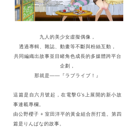
九人的美少女虛擬偶像，
透過專輯、雜誌、動畫等不斷與粉絲互動，
共同編織出故事並目睹角色成長的多媒體跨平台
企劃，
那就是——『ラブライブ！』
這篇是自六月號起，在電擊G's上展開的新小故
事連載專欄。
由公野櫻子 + 室田洋平的黃金組合所打造。第四
篇是りんぱな的故事。