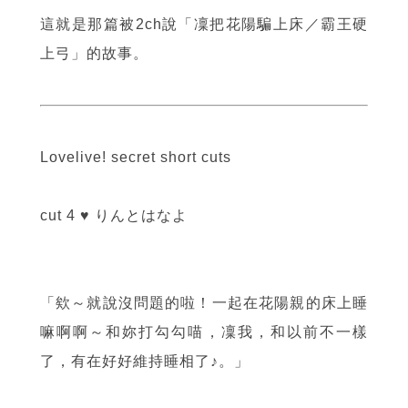
這就是那篇被2ch說「凜把花陽騙上床／霸王硬
上弓」的故事。
Lovelive! secret short cuts
cut 4 ♥ りんとはなよ
「欸～就說沒問題的啦！一起在花陽親的床上睡
嘛啊啊～和妳打勾勾喵，凜我，和以前不一樣
了，有在好好維持睡相了♪。」