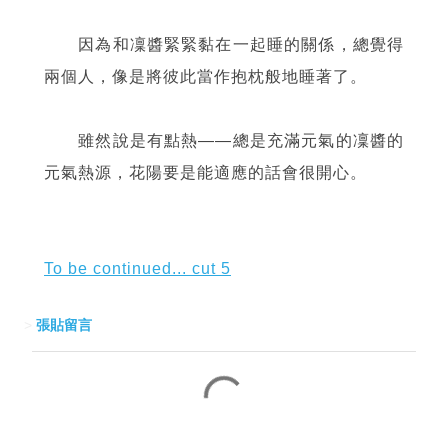
因為和凜醬緊緊黏在一起睡的關係，總覺得
兩個人，像是將彼此當作抱枕般地睡著了。
雖然說是有點熱
——
總是充滿元氣的凜醬的
元氣熱源，花陽要是能適應的話會很開心。
To be continued... cut 5
>
張貼留言
留
言