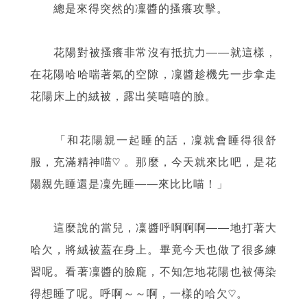
總是來得突然的凜醬的搔癢攻擊。
花陽對被搔癢非常沒有抵抗力
——
就這樣，
在花陽哈哈喘著氣的空隙，凜醬趁機先一步拿走
花陽床上的絨被，露出笑嘻嘻的臉。
「和花陽親一起睡的話，凜就會睡得很舒
服，充滿精神喵♡ 。那麼，今天就來比吧，是花
陽親先睡還是凜先睡
——
來比比喵！」
這麼說的當兒，凜醬呼啊啊啊
——
地打著大
哈欠，將絨被蓋在身上。畢竟今天也做了很多練
習呢。看著凜醬的臉龐，不知怎地花陽也被傳染
得想睡了呢。呼啊～～啊，一樣的哈欠♡。