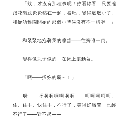
「欸，才沒有那種事呢！妳看妳看，只要凜
跟花陽親緊緊黏在一起，看吧，變得這麼小了。
和從幼稚園開始的那個小時候沒有不一樣喔！」
和緊緊地抱著我的凜醬
——
往旁邊一倒。
變得像丸子似的，在床上滾動著。
「嘿
——
搔妳的癢～！」
呀
——
呀啊啊啊啊啊啊
——
呵呵呵呵呵。
住、住手、快住手，不行了，笑得好痛苦，已經
不行了
——
對不起
——