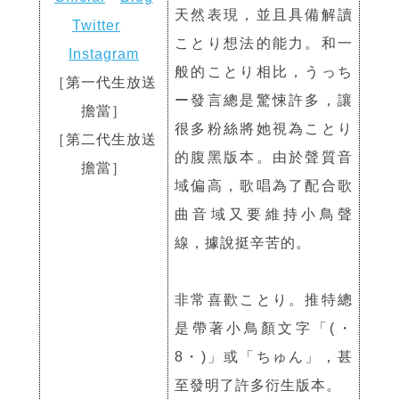
天然表現，並且具備解讀
Twitter
ことり想法的能力。和一
Instagram
般的ことり相比，うっち
［第一代
生放送
ー發言總是驚悚許多，讓
擔當
］
很多粉絲將她視為ことり
［第二代生放送
的腹黑版本。由於聲質音
擔當］
域偏高，歌唱為了配合歌
曲音域又要維持小鳥聲
線，據說挺辛苦的。
非常喜歡ことり。推特總
是帶著小鳥顏文字「(・
8・)」或「ちゅん」，甚
至發明了許多衍生版本。