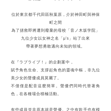
位於東京都千代田區秋葉原，介於神田町與神保
町之間
為了拯救即將遭到廢棄的母校「音ノ木坂学院」
九位少女以女神之名「μ's」站了出來
帶著夢想勇敢邁向未知的領域。
在『ラブライブ！』的企劃案中，
賦予角色生命、支撐起角色的靈魂中樞，非九位
美少女的聲優成員莫屬了。
不僅僅是配音這麼簡單。聲優們同時代替著角
色，在各種場合積極活動。
有些成員並非原本就是聲優。之中有歌手也有模