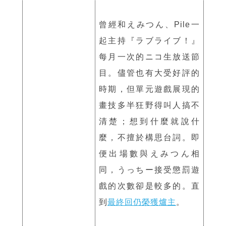
曾經和えみつん、Pile一
起主持『ラブライブ！』
每月一次的ニコ生放送節
目。儘管也有大受好評的
時期，但單元遊戲展現的
畫技多半狂野得叫人搞不
清楚；想到什麼就說什
麼，不擅於構思台詞。即
便出場數與えみつん相
同，うっちー接受懲罰遊
戲的次數卻是較多的。直
到
最終回仍榮獲爐主
。