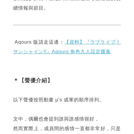
續情報與節目。
Aqours 版請走這邊：
【資料】『ラブライブ！
サンシャイン!!』Aqours 角色九人設定匯集
＊【聲優介紹】
以下聲優按照動畫 μ's 成軍的順序排列。
文中，偶爾也會提到誰與誰感情很好，
然而實際上，成員間的感情一直都非常好，只是