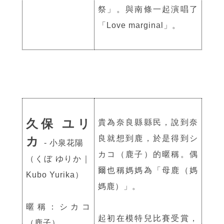
祭」。與南條一起演唱了
「Love marginal」。
久保 ユリ
貴為奈良縣縣民，
說到奈
良就想到鹿，於是得到シ
カ
- 小泉花陽
カコ（鹿子）的暱稱。偶
（くぼ ゆりか｜
爾也稱媽媽為「母鹿（媽
Kubo Yurika）
媽鹿）」。
暱稱：シカコ
起初在模特兒比賽受賞，
（鹿子）