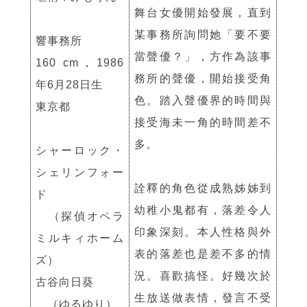
舞台女優開始發展，直到
某事務所詢問她「要不要
響事務所
當聲優？」，方作為該事
160 cm，1986
務所的聲優，開始接受角
年6月28日生
色。踏入聲優界的時間與
東京都
接受海未一角的時間差不
多。
シャーロック・
シェリンフォー
詮釋的角色從成熟姊姊到
ド
幼稚小鬼都有，落差令人
（探偵オペラ
印象深刻。本人性格與外
ミルキィホーム
表的落差也是差不多的情
ズ）
況。喜歡搞怪。好幾次於
古谷向日葵
生放送做表情，發言不受
（ゆるゆり）