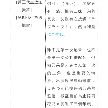
［
第三代生放送
強壯」（強い）。老家飼
擔當
］
有一貓。擁有二妹一弟的
［
第四代生放送
長女。父親有在接觸『ラ
擔當
］
ブライブ！』，然而卻是
にこ推し
。
雖不是第一次配音，也不
是第一次替動畫配音，但
穗乃果是えみつん第一次
的主角，也是重要的轉
折。出演境界線動畫前，
えみつん已擔任穗乃果的
聲優，截至目前為止陪同
穗乃果度過了三個年頭。