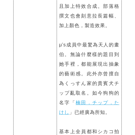
且加上特效合成。部落格
撰文也會刻意拉長篇幅、
加上顏色，製造效果。
μ's成員中最驚為天人的畫
伯。無論什麼樣的題目到
她手裡，都能展現出抽象
的藝術感。此外亦曾擅自
為くっすん家的貴賓犬チ
ップ亂取名。如今狗狗的
名字「
楠田．チップ．た
けし
」已經廣為所知。
基本上全員都和シカコ拍