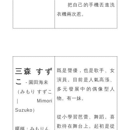
把自己的手機丟進洗
衣機兩次惹。
三森 すず
既是聲優，也是歌手、女
演員。目前是人氣高漲、
こ
- 園田海未
多元發展中的偶像型人
（みもり すずこ
物。有一妹。
｜Mimori
Suzuko）
從小學習芭蕾、舞蹈。喜
歡待在舞台上。起初是從
暱稱：みもりん