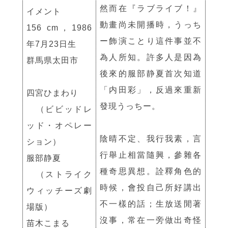
然而在『ラブライブ！』
イメント
動畫尚未開播時，うっち
156 cm，1986
ー飾演ことり這件事並不
年7月23日生
為人所知。許多人是因為
群馬県太田市
後來的服部静夏首次知道
「内田彩」，反過來重新
四宮ひまわり
發現うっちー。
（ビビッドレ
ッド・オペレー
陰晴不定、我行我素，言
ション）
行舉止相當隨興，參雜各
服部静夏
種奇思異想。詮釋角色的
（ストライク
時候，會投自己所好講出
ウィッチーズ劇
不一樣的話；生放送閒著
場版）
沒事，常在一旁做出奇怪
苗木こまる