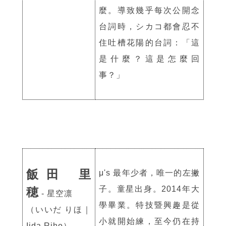
麼。導致幾乎每次公開念
台詞時，シカコ都會忍不
住吐槽花陽的台詞：「這
是什麼？這是怎麼回
事？」
飯田 里
μ's 最年少者，唯一的左撇
子。童星出身。2014年大
穂
- 星空凛
學畢業。特技暨興趣是從
（いいだ りほ｜
小就開始練，至今仍在持
Iida Riho）