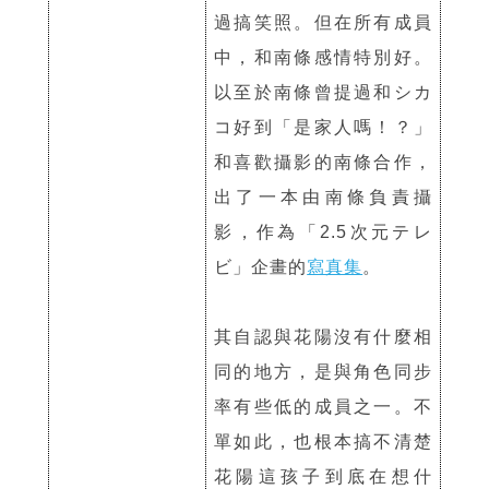
過搞笑照。但在所有成員
中，和南條感情特別好。
以至於南條曾提過和シカ
コ好到「是家人嗎！？」
和喜歡攝影的南條合作，
出了一本由南條負責攝
影，作為「2.5次元テレ
ビ」企畫的
寫真集
。
其自認與花陽沒有什麼相
同的地方，是與角色同步
率有些低的成員之一。不
單如此，也根本搞不清楚
花陽這孩子到底在想什