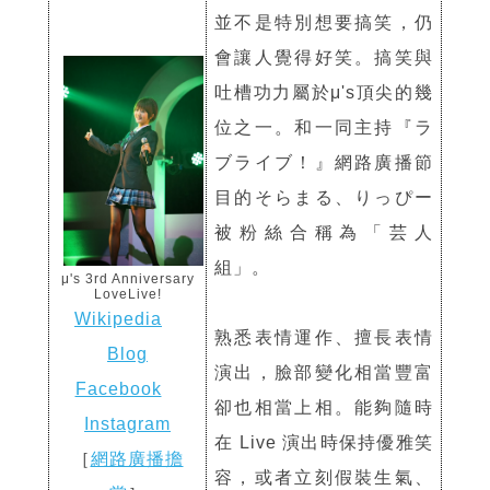
並不是特別想要搞笑，仍
會讓人覺得好笑。搞笑與
吐槽功力屬於μ's頂尖的幾
位之一。和一同主持『ラ
ブライブ！』網路廣播節
目的そらまる、りっぴー
被粉絲合稱為「芸人
組」。
μ's 3rd Anniversary
LoveLive!
Wikipedia
熟悉表情運作、擅長表情
Blog
演出，臉部變化相當豐富
Facebook
卻也相當上相。能夠隨時
Instagram
在 Live 演出時保持優雅笑
［
網路廣播擔
容，或者立刻假裝生氣、