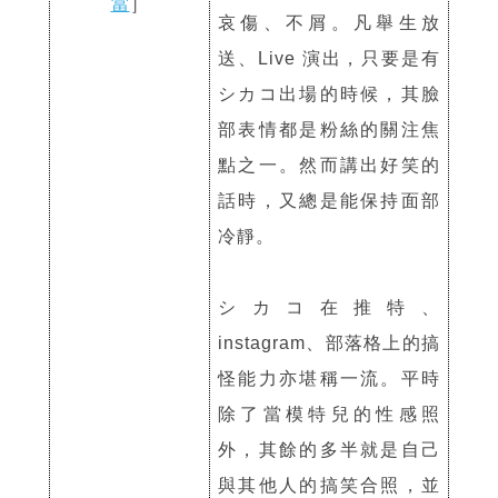
當
］
哀傷、不屑。凡舉生放
送、Live 演出，只要是有
シカコ出場的時候，其臉
部表情都是粉絲的關注焦
點之一。然而講出好笑的
話時，又總是能保持面部
冷靜。
シカコ在推特、
instagram、部落格上的搞
怪能力亦堪稱一流。平時
除了當模特兒的性感照
外，其餘的多半就是自己
與其他人的搞笑合照，並