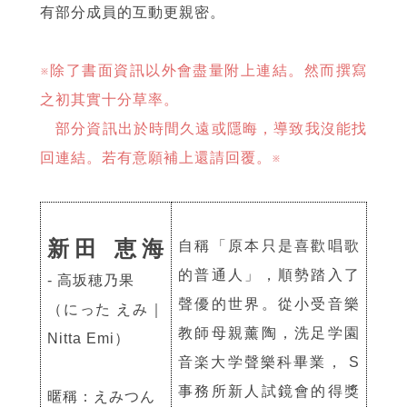
有部分成員的互動更親密。
※除了書面資訊以外會盡量附上連結。然而撰寫
之初其實十分草率。
部分資訊出於時間久遠或隱晦，導致我沒能找
回連結。若有意願補上還請回覆。※
新田 恵海
自稱「原本只是喜歡唱歌
的普通人」，順勢踏入了
- 高坂穂乃果
聲優的世界。從小受音樂
（にった えみ｜
教師母親薰陶，洗足学園
Nitta Emi）
音楽大学聲樂科畢業， S
事務所新人試鏡會的得獎
暱稱：えみつん