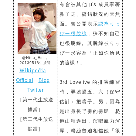
有會被其他 μ's 成員牽著
鼻子走、搞錯狀況的天然
面。曾公開表示
認為りっ
ぴー很脫線
，殊不知自己
也很脫線。其脫線被りっ
ぴー形容為「正如你所見
@Nitta_Emi，
的這樣！」
20130518生放送
Wikipedia
Official
Blog
3rd Lovelive 的排演練習
Twitter
時，弄壞過五、六（保守
［第一代
生放送
估計）把扇子。另，因為
擔當
］
是出身長野縣的縣民，爬
［第二代生放送
過山種過田，演唱氣力渾
擔當］
厚，粉絲普遍相信她「很