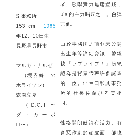
者。歌唱實力無庸置疑，
μ's 的主力唱匠之一。會彈
S 事務所
吉他。
153 cm，
1985
年12月10日生
由於事務所之前並未公開
長野県長野市
出生年等詳細資訊，曾經
被『ラブライブ！』粉絲
マルガ・ナルゼ
認為是背景帶著許多謎團
（境界線上の
的一位。出生日和其事務
ホライゾン）
所的社長佐藤ひろ美相
森園立夏
同。
（D.C.III 〜
ダ・カーポ
性格開朗健談有活力。有
III〜）
會惡作劇的頑皮面，卻也