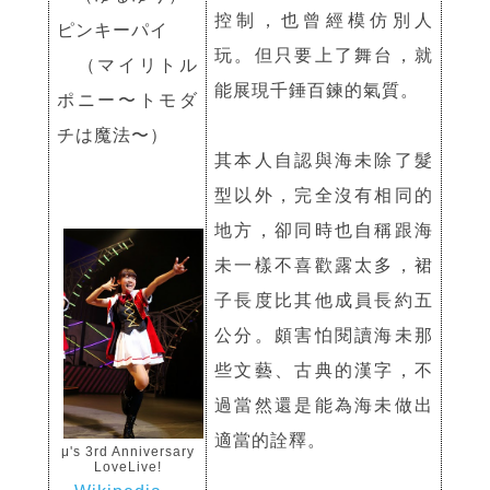
控制，也曾經模仿別人
ピンキーパイ
玩。但只要上了舞台，就
（マイリトル
能展現千錘百鍊的氣質。
ポニー〜トモダ
チは魔法〜）
其本人自認與海未除了髮
型以外，完全沒有相同的
地方，卻同時也自稱跟海
未一樣不喜歡露太多，裙
子長度比其他成員長約五
公分。頗害怕閱讀海未那
些文藝、古典的漢字，不
過當然還是能為海未做出
適當的詮釋。
μ's 3rd Anniversary
LoveLive!