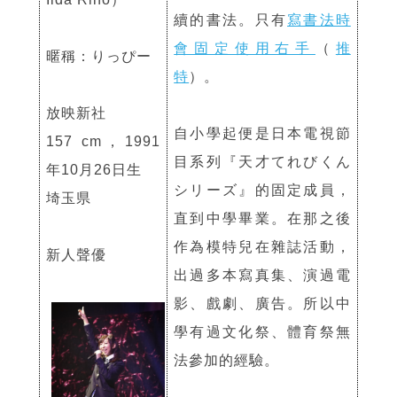
續的書法。只有
寫書法時
會固定使用右手
（
推
暱稱：りっぴー
特
）。
放映新社
自小學起便是日本電視節
157 cm，1991
目系列『天才てれびくん
年10月26日生
シリーズ』的固定成員，
埼玉県
直到中學畢業。在那之後
作為模特兒在雜誌活動，
新人聲優
出過多本寫真集、演過電
影、戲劇、廣告。所以中
學有過文化祭、體育祭無
法參加的經驗。