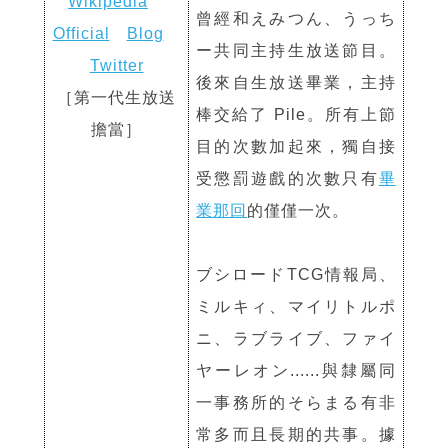
Wikipedia
曾經和えみつん、うっち
Official
Blog
ー共同主持生放送節目。
Twitter
後來自生放送畢業，主持
［第一代
生放送
棒交給了 Pile。所有上節
擔當
］
目的次數加起來，獨自接
受懲罰遊戲的次數只有
畢
業那回
的僅僅一次。
ブシロードTCG情報局、
ミルキィ、マイリトルポ
ニ、ラブライブ、ファイ
ヤーレオン......與隸屬同
一事務所的そらまる有非
常多而且長期的共事。據