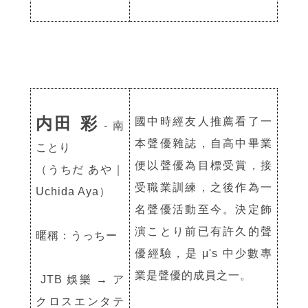
内田 彩
國中時經友人推薦看了一
- 南
本聲優雜誌，自高中畢業
ことり
便以聲優為目標受賞，接
（うちだ あや｜
受職業訓練，之後作為一
Uchida Aya）
名聲優活動至今。決定飾
演ことり前已有許久的聲
暱稱：うっちー
優經驗，是 μ's 中少數專
業是聲優的成員之一。
JTB 娛樂 → ア
クロスエンタテ