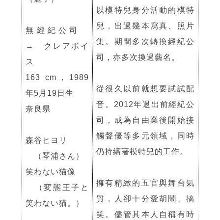
以模特兒身分活動的模特
兒，出過幾本寫真、照片
無經紀公司
集。期間多次轉換經紀公
→ クレアボイ
司，亦多次換過藝名。
ス
163 cm，1989
從很久以前就想要試試配
年5月19日生
音。2012年退出前經紀公
奈良県
司，成為自由業後開始接
觸聲優等多元領域，同時
森谷ヒヨリ
仍持續著模特兒的工作。
（琴浦さん）
笑わない猫像
擁有精緻的五官與舞台氣
（変態王子と
質，人卻十分愛胡鬧、搞
笑わない猫。）
笑。儘管其本人自稱有時