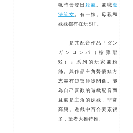
獵時會發出
殺氣
。兼職
魔
法笑女
。有一妹。母親和
妹妹都有在玩SIF。
是其配音作品『ダン
ガンロンパ（槍彈辯
駁）』系列的玩家兼粉
絲。與作品主角聲優緒方
恵美有短暫師徒關係。能
為自己喜歡的遊戲配音而
且還是主角的妹妹，非常
高興。遊戲中百合要素很
多，筆者大推特推。