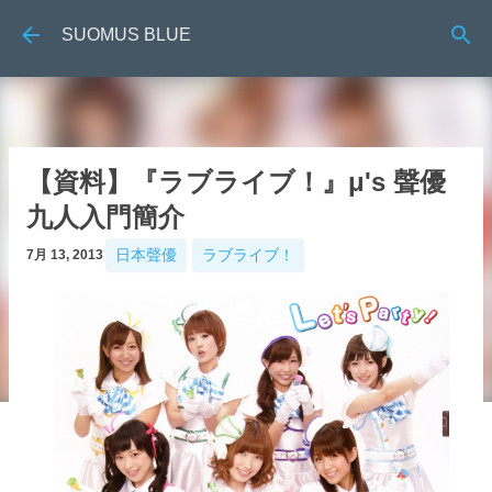
跳到主要內容
SUOMUS BLUE
【資料】『ラブライブ！』μ's 聲優
九人入門簡介
日本聲優
ラブライブ！
7月 13, 2013