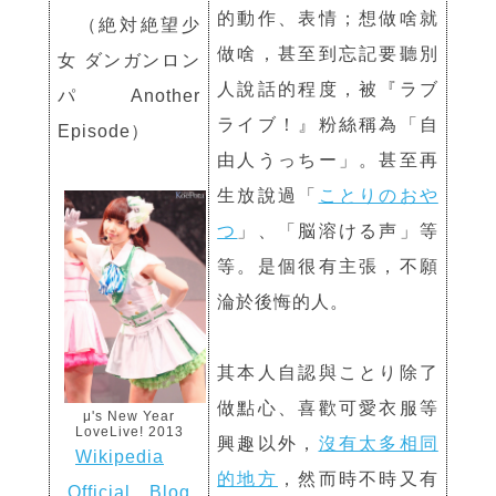
的動作、表情；想做啥就
（絶対絶望少
做啥，甚至到忘記要聽別
女 ダンガンロン
人說話的程度，被『ラブ
パ Another
ライブ！』粉絲稱為「自
Episode）
由人うっちー」。甚至再
生放說過「
ことりのおや
つ
」、「脳溶ける声」等
等。是個很有主張，不願
淪於後悔的人。
其本人自認與ことり除了
做點心、喜歡可愛衣服等
μ's New Year
LoveLive! 2013
興趣以外，
沒有太多相同
Wikipedia
的地方
，然而時不時又有
Official
Blog