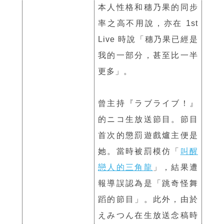
本人性格和穗乃果的同步
率之高不用說，亦在 1st
Live 時說「穗乃果已經是
我的一部分，甚至比一半
更多」。
曾主持『ラブライブ！』
的ニコ生放送節目。節目
首次的懲罰遊戲爐主便是
她。當時被罰模仿「
叫醒
戀人的三角龍
」，結果遭
報導誤認為是「跳奇怪舞
蹈的節目」。此外，由於
えみつん在生放送念稿時