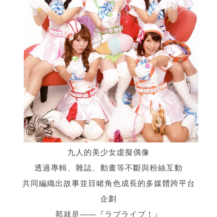
九人的美少女虛擬偶像
透過專輯、雜誌、動畫等不斷與粉絲互動
共同編織出故事並目睹角色成長的多媒體跨平台
企劃
那就是——『ラブライブ！』