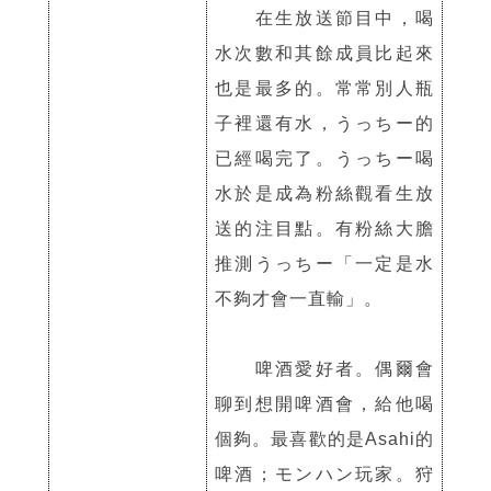
在生放送節目中，喝
水次數和其餘成員比起來
也是最多的。常常別人瓶
子裡還有水，うっちー的
已經喝完了。うっちー喝
水於是成為粉絲觀看生放
送的注目點。有粉絲大膽
推測うっちー「一定是水
不夠才會一直輸」。
啤酒愛好者。偶爾會
聊到想開啤酒會，給他喝
個夠。最喜歡的是Asahi的
啤酒；モンハン玩家。狩