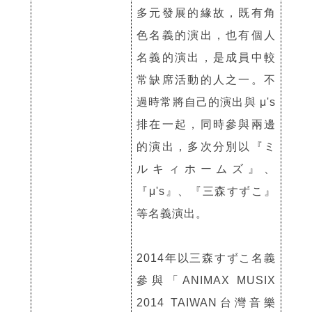
多元發展的緣故，既有角
色名義的演出，也有個人
名義的演出，是成員中較
常缺席活動的人之一。不
過時常將自己的演出與 μ's
排在一起，同時參與兩邊
的演出，多次分別以『
ミ
ルキィホームズ』、
『μ's』、『三森すずこ』
等名義演出。
2014年以三森すずこ名義
參與「ANIMAX MUSIX
2014 TAIWAN台灣音樂