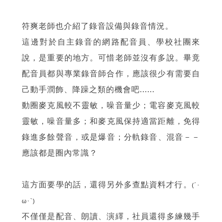
符爽老師也介紹了錄音設備與錄音情況。
這邊對於自主錄音的網路配音員、學校社團來
說，是重要的地方。可惜老師並沒有多說。畢竟
配音員都與專業錄音師合作，應該很少有需要自
己動手潤飾、降躁之類的機會吧......
動圈麥克風較不靈敏，噪音量少；電容麥克風較
靈敏，噪音量多；和麥克風保持適當距離，免得
錄進多餘聲音，或是爆音；分軌錄音、混音－－
應該都是圈內常識？
這方面要學的話，還得另外多查點資料才行。
(´･
ω･`)
不僅僅是配音、朗讀、演繹，社員還得多練幾手