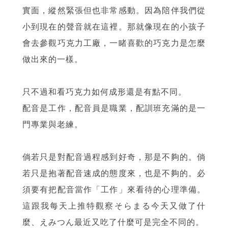
實面，縱然緊張但也非常感動。因為陪伴我們從
小到現在的聲音就在這裡。那就像現在的小孩子
會去參觀巧克力工廠，一睹喜歡的巧克力是怎麼
做出來的一樣。
只不過和看巧克力如何成形還是有點不同。
配音是工作，配音員是職業，配訓班充滿的是一
門專業與老練。
倘若只是對配音過程感到好奇，那是不夠的。倘
若只是抱著配音速成的態度來，也是不夠的。必
須要有把配音當作「工作」來看待的心理準備。
這跟我每天上推特觀察そらまる今天又做了什
麼、えみつん最近又吃了什麼可是完全不同的。