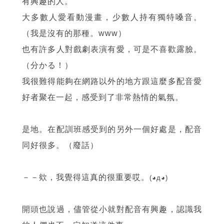
有興趣的人。
大多數人愛看動漫畫，少數人持有獨特嗓音。
（我是沒有的那種。www）
也有許多人對戲劇表演有愛，可是不喜歡露臉。
（分かる！）
我很難得能夠在網路以外的地方跟這麼多配音愛
好者聚在一起，感受到了非常熱情的氣氛。
是地。在配訓班感受到的另外一個好處是，配音
同好很多。（廢話）
－－欸，我覺得這真的很重要哎。
(◕д◕)
開頭也說過，儘管從小就對配音有興趣，認識我