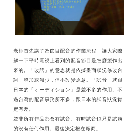
老師首先講了為節目配音的作業流程，讓大家瞭
解一下平時電視上看到的配音節目是怎麼製作出
來的。「改話」的意思就是依據畫面狀況修改台
詞，增加或減少，但不改變原意。「試音」就跟
日本的「オーディション」是差不多的作用。不
過台灣的配音事務所不多，跟日本的試音狀況肯
定有差。
並非所有作品都會有試音。有時試音也只是試爽
的沒有任何作用。最後決定權在廠商。