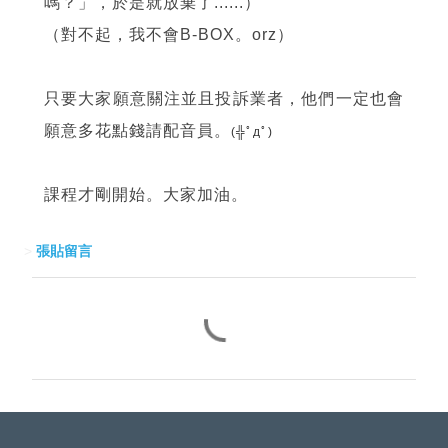
嗎？」，於是就放棄了......）
（對不起，我不會B-BOX。orz）
只要大家願意關注並且投訴業者，他們一定也會
願意多花點錢請配音員。
(╬ﾟдﾟ)
課程才剛開始。大家加油。
>
張貼留言
留
言