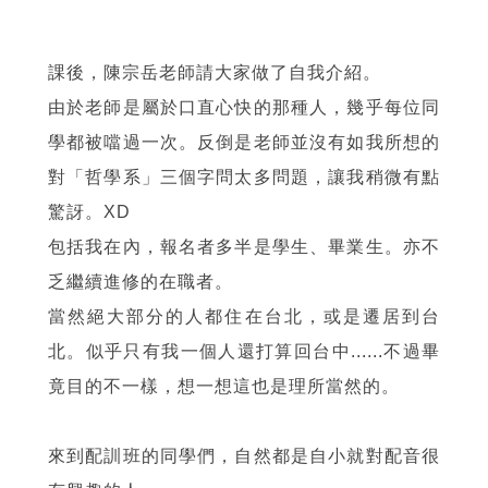
課後，陳宗岳老師請大家做了自我介紹。
由於老師是屬於口直心快的那種人，幾乎每位同
學都被噹過一次。反倒是老師並沒有如我所想的
對「哲學系」三個字問太多問題，讓我稍微有點
驚訝。XD
包括我在內，報名者多半是學生、畢業生。亦不
乏繼續進修的在職者。
當然絕大部分的人都住在台北，或是遷居到台
北。似乎只有我一個人還打算回台中......不過畢
竟目的不一樣，想一想這也是理所當然的。
來到配訓班的同學們，自然都是自小就對配音很