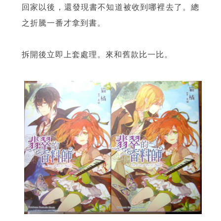
回家以後，還發現書不知道被收到哪裡去了。總
之折騰一番才拿到書。
拆開後立即上套處理。來和舊款比一比。