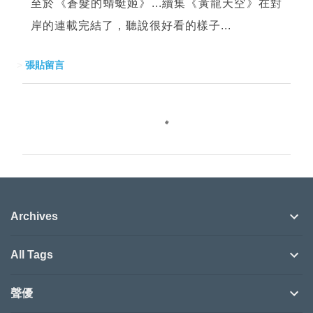
至於《蒼髮的蜻蜓姬》...續集《黃龍天空》在對
岸的連載完結了，聽說很好看的樣子...
>
張貼留言
留
言
Archives
All Tags
聲優