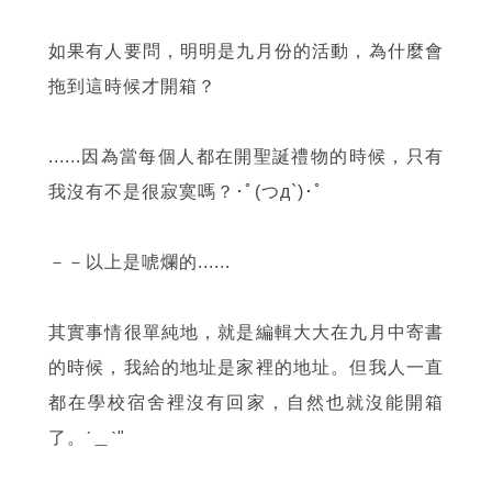
如果有人要問，明明是九月份的活動，為什麼會
拖到這時候才開箱？
......因為當每個人都在開聖誕禮物的時候，只有
我沒有不是很寂寞嗎？･ﾟ(つд`)･ﾟ
－－以上是唬爛的......
其實事情很單純地，就是編輯大大在九月中寄書
的時候，我給的地址是家裡的地址。但我人一直
都在學校宿舍裡沒有回家，自然也就沒能開箱
了。ˊ＿ˋ"