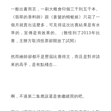
一般出書而言，一刷大概會印個三千到五千本。
《翡翠的香料師》跟《蒼髮的蜻蜓姬》只花了一
個月就賣出這麼多，可見得這次比賽結果是有水
準的，宣傳是有效果的。（難怪到了2013年比
賽，主辦方取消投票卻開放了試閱）
然而繪師卻都不是歷屆比賽得主，而且是對岸請
來的高手，是有點殘念...
啊，不過第二集應該還是會繼續買的吧。