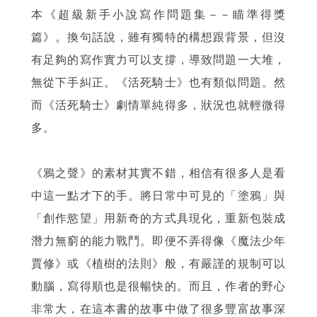
本《超級新手小說寫作問題集－－瞄準得獎
篇》。換句話說，雖有獨特的構想跟背景，但沒
有足夠的寫作實力可以支撐，導致問題一大堆，
無從下手糾正。《活死騎士》也有類似問題。然
而《活死騎士》劇情單純得多，狀況也就輕微得
多。
《鴉之聲》的素材其實不錯，相信有很多人是看
中這一點才下的手。將日常中可見的「塗鴉」與
「創作慾望」用新奇的方式具現化，重新包裝成
潛力無窮的能力戰鬥。即便不弄得像《魔法少年
賈修》或《植樹的法則》般，有嚴謹的規制可以
動腦，寫得順也是很暢快的。而且，作者的野心
非常大，在這本書的故事中做了很多豐富故事深