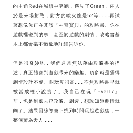
的主角Red在城鎮中奔跑，遇見了Green，兩人
於是來場對戰，對方的噴火龍是52等.......再試
著想像你正在閱讀『神奇寶貝』的攻略書。你在
遊戲裡碰到的事，甚至於遊戲的劇情，攻略書基
本上都會毫不猶豫地詳細告訴你。
但是很奇妙地，我們通常無法藉由攻略書的描
述，真正體會到遊戲帶來的樂趣。頂多就是覺得
劇情設計不錯、耐玩度很高......不然攻略書早就
被當成輕小說賣了。我自己在玩『Ever17』
前，也是到處去挖攻略、劇透，想說知道劇情就
夠了。結果因緣際會下找到時間玩起遊戲後，一
整個驚為天人......