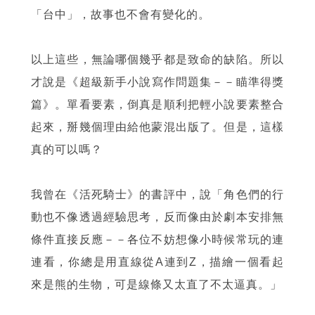
「台中」，故事也不會有變化的。
以上這些，無論哪個幾乎都是致命的缺陷。所以
才說是《超級新手小說寫作問題集－－瞄準得獎
篇》。單看要素，倒真是順利把輕小說要素整合
起來，掰幾個理由給他蒙混出版了。但是，這樣
真的可以嗎？
我曾在《活死騎士》的書評中，說「角色們的行
動也不像透過經驗思考，反而像由於劇本安排無
條件直接反應－－各位不妨想像小時候常玩的連
連看，你總是用直線從A連到Z，描繪一個看起
來是熊的生物，可是線條又太直了不太逼真。」