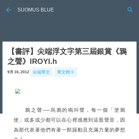
跳到主要內容
SUOMUS BLUE
【書評】尖端浮文字第三屆銀賞《鴉
之聲》IROYI.h
尖端華文
華文輕小
9月 16, 2012
鴉之聲──烏鴉的鳴叫聲，每一個「塗鴉
使」或多或少都可以在心裡感應到這股聲音，因
為那代表著他們有著一顆躁動且充滿力量的夢想