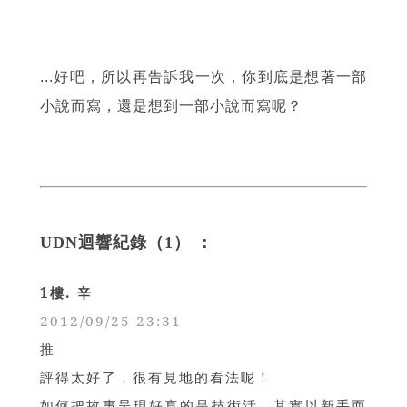
...好吧，所以再告訴我一次，你到底是想著一部
小說而寫，還是想到一部小說而寫呢？
UDN迴響紀錄（
1
） ：
1
樓
.
辛
2012/09/25 23:31
推
評得太好了，很有見地的看法呢！
如何把故事呈現好真的是技術活，其實以新手而