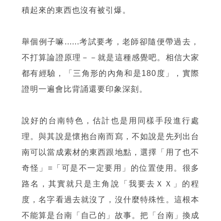
積起來的東西也沒有被引爆。
舉個例子嘛......考試要考，老師卻隨便帶過去，
不打算論證原理－－就是這種感覺吧。相信大家
都有經驗，「三角形的內角和是180度」，實際
證明一遍會比背誦還要印象深刻。
說好的台南特色，估計也是用同樣手段進行處
理。與其說是懷抱台南而寫，不如說是先列出台
南可以當成素材的東西跟地點，選擇「用了也不
奇怪」=「可是不一定要用」的位置使用。很多
路名，其實就只是主角說「我要去ＸＸ」的程
度，名字看過去就沒了，沒什麼特殊性。這根本
不能算是台南「自己的」故事。把「台南」換成