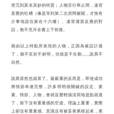
突兀到莫名其妙的特質；人物言行舉止間，違背
直覺的吐槽（像是等到第二次房間被闖，才煞有
介事地說住家在十六樓）、違背適當反應的對
話，無不充斥全書上下前後。
藉由以上特點所表現的人物，正因為被設計過
了，雖不至於不鮮明，但就是不生動......詭異不
自然。
詭異當然也就算了。最嚴重的反而是，即使成功
將情節串連完整，許多明明很關鍵的設定、要
素、情節、人物，會就這麼輕描淡寫地提點就過
了，留下沒有重量感的空虛。理論上重要，實際
上卻沒有重量感。意識沒有被妥善累積起來，累