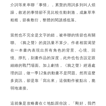
介詞等來串聯「事情」，累贅的用詞多到叫人煩
躁，敘述的事情卻不見比較生動刺激，成象草率
粗糙，節奏敷衍，整體的閱讀感低落。
當然也不完全是文字的錯，被串聯的情節也有關
聯。《鴉之聲》的資訊量不算少。作者相當渴望
在一本書內表現出所有角色的背景、心境、回
憶、掙扎，刻畫作品的深度，此外也包含設定跟
細緻的戰鬥場面。加上劇情，《鴉之聲》經過處
理的話，做一季12集的動畫不是問題。然而這麼
多資訊，卻是靠「寫出來」這個動作被點出，脆
弱地連接。
這就像是攻略書在Ｃ地點跟你說，「剛好，我們