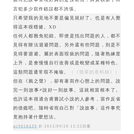
言犯多少寫作錯誤都不誇張。
只希望我的見地不要是偏見就好了。也是有人覺
得這本很穩健。
XD
任何人都難免犯錯。即便是找出問題的人，都不
見得有辦法迴避問題。另外還有些問題，則是不
見得要迴避。屬於表面瑕疵的問題，隨著熟練度
上升，是會慢慢自行改善或是蛻變成某種特色。
（《翡翠的香料師》）
這類問題通常瑕不掩瑜。
但在《鴉之聲》，卻有著寫作心態上的問題。說
完一則故事≠說好一則故事。這就相當根本了。
也許這本很適合甫嘗試小說的人參考，當作反省
的借鑑吧。隨時省視自己對「說故事」這件事究
竟抱持著什麼想法。
pc9656439
於
2012/09/26 12:22
回覆