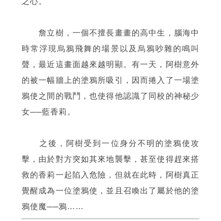
之心。
詹立樹，一個不擅長畫畫的高中生，腦海中
時常浮現烏鴉飛舞的場景以及烏鴉吵雜的鳴叫
聲，最近這畫面越來越明顯。有一天，阿樹意外
的被一幅牆上的塗鴉所吸引，因而捲入了一場塗
鴉使之間的戰鬥，也使得他認識了同校的神秘少
女──藍香莉。
之後，阿樹受到一位身分不明的塗鴉使攻
擊，由於對方突如其來地襲擊，甚至使得趕來搭
救的香莉一起陷入危險，但就在此時，阿樹真正
覺醒成為一位塗鴉使，並且召喚出了屬於他的塗
鴉使魔──鴉……