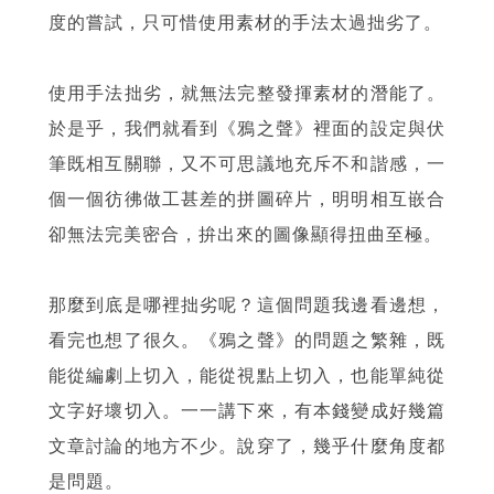
度的嘗試，只可惜使用素材的手法太過拙劣了。
使用手法拙劣，就無法完整發揮素材的潛能了。
於是乎，我們就看到《鴉之聲》裡面的設定與伏
筆既相互關聯，又不可思議地充斥不和諧感，一
個一個彷彿做工甚差的拼圖碎片，明明相互嵌合
卻無法完美密合，拚出來的圖像顯得扭曲至極。
那麼到底是哪裡拙劣呢？這個問題我邊看邊想，
看完也想了很久。《鴉之聲》的問題之繁雜，既
能從編劇上切入，能從視點上切入，也能單純從
文字好壞切入。一一講下來，有本錢變成好幾篇
文章討論的地方不少。說穿了，幾乎什麼角度都
是問題。