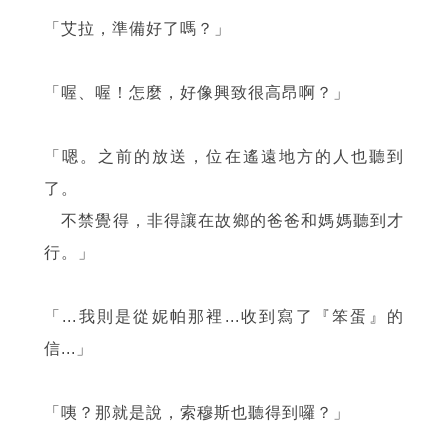
「艾拉，準備好了嗎？」
「喔、喔！怎麼，好像興致很高昂啊？」
「嗯。之前的放送，位在遙遠地方的人也聽到
了。
不禁覺得，非得讓在故鄉的爸爸和媽媽聽到才
行。」
「...我則是從妮帕那裡...收到寫了『笨蛋』的
信...」
「咦？那就是說，索穆斯也聽得到囉？」