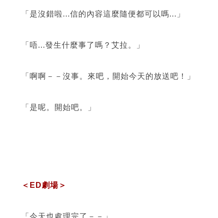
「是沒錯啦...信的內容這麼隨便都可以嗎...」
「唔...發生什麼事了嗎？艾拉。」
「啊啊－－沒事。來吧，開始今天的放送吧！」
「是呢。開始吧。」
＜ED劇場＞
「今天也處理完了－－」