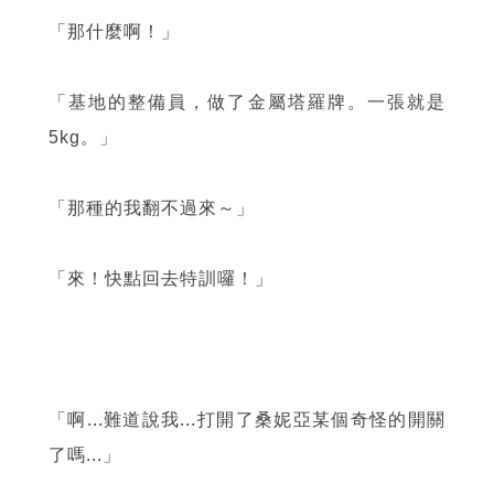
「那什麼啊！」
「基地的整備員，做了金屬塔羅牌。一張就是
5kg。」
「那種的我翻不過來～」
「來！快點回去特訓囉！」
「啊...難道說我...打開了桑妮亞某個奇怪的開關
了嗎...」