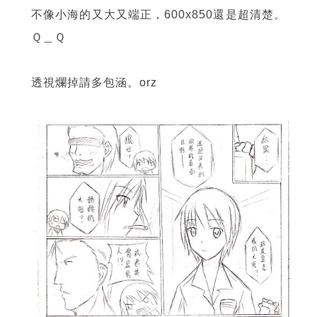
不像小海的又大又端正，600x850還是超清楚。
Ｑ＿Ｑ
透視爛掉請多包涵。orz